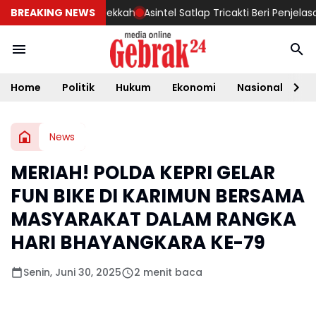
rsitas Serambi Mekkah
BREAKING NEWS
Asintel Satlap Tricakti Beri Penjelasan T
Home
Politik
Hukum
Ekonomi
Nasional
D
News
MERIAH! POLDA KEPRI GELAR
FUN BIKE DI KARIMUN BERSAMA
MASYARAKAT DALAM RANGKA
HARI BHAYANGKARA KE-79
Senin, Juni 30, 2025
2 menit baca