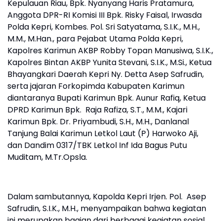
Kepulauan Riau, Bpk. Nyanyang Haris Pratamura,
Anggota DPR-RI Komisi III Bpk. Risky Faisal, Irwasda
Polda Kepri, Kombes. Pol. Sri Satyatama, S.I.K., M.H.,
M.M., M.Han., para Pejabat Utama Polda Kepri,
Kapolres Karimun AKBP Robby Topan Manusiwa, S.I.K.,
Kapolres Bintan AKBP Yunita Stevani, S.I.K., M.Si., Ketua
Bhayangkari Daerah Kepri Ny. Detta Asep Safrudin,
serta jajaran Forkopimda Kabupaten Karimun
diantaranya Bupati Karimun Bpk. Aunur Rafiq, Ketua
DPRD Karimun Bpk. Raja Rafiza, S.T., M.M., Kajari
Karimun Bpk. Dr. Priyambudi, S.H., M.H., Danlanal
Tanjung Balai Karimun Letkol Laut (P) Harwoko Aji,
dan Dandim 0317/TBK Letkol Inf Ida Bagus Putu
Muditam, M.Tr.Opsla.
Dalam sambutannya, Kapolda Kepri Irjen. Pol. Asep
Safrudin, S.I.K., M.H., menyampaikan bahwa kegiatan
ini merupakan bagian dari berbagai kegiatan sosial