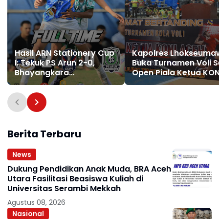
Hasil ARN Stationery Cup
Kapolres Lhokseuma
I: Tekuk PS Arun 2-0,
Buka Turnamen Voli 
Bhayangkara
Open Piala Ketua KON
Melenggang ke Semifinal
Aceh 2026, Perkuat
Semangat Sportivita
dan Persatuan
Berita Terbaru
News
Dukung Pendidikan Anak Muda, BRA Aceh
Utara Fasilitasi Beasiswa Kuliah di
Universitas Serambi Mekkah
Agustus 08, 2026
Nasional