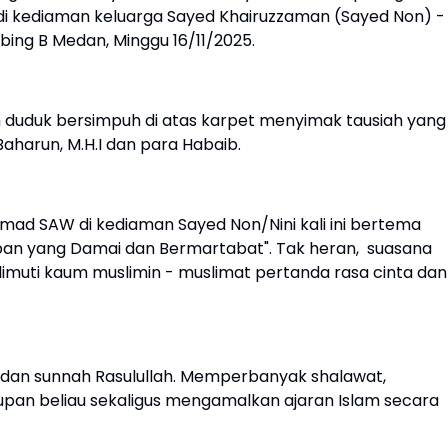
i kediaman keluarga Sayed Khairuzzaman (Sayed Non) -
ambing B Medan, Minggu 16/11/2025.
duduk bersimpuh di atas karpet menyimak tausiah yang
aharun, M.H.I dan para Habaib.
ad SAW di kediaman Sayed Non/Nini kali ini bertema
upan yang Damai dan Bermartabat". Tak heran, suasana
elimuti kaum muslimin - muslimat pertanda rasa cinta dan
k dan sunnah Rasulullah. Memperbanyak shalawat,
pan beliau sekaligus mengamalkan ajaran Islam secara