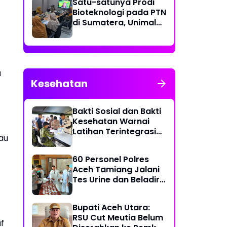
Satu-satunya Prodi
Bioteknologi pada PTN
di Sumatera, Unimal
Gelar Lokakarya
Penyusunan Kurikulum
a
Kesehatan
Bakti Sosial dan Bakti
Kesehatan Warnai
Latihan Terintegrasi
au
TNI 2026
60 Personel Polres
Aceh Tamiang Jalani
Tes Urine dan Beladiri
untuk Usulan Kenaikan
Pangkat
Bupati Aceh Utara:
RSU Cut Meutia Belum
f