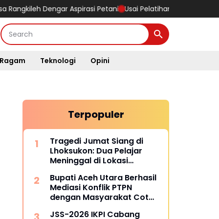
Dengar Aspirasi Petani
Usai Pelatihan di Singapura, Pemkab Ac
Ragam
Teknologi
Opini
Terpopuler
Tragedi Jumat Siang di
Lhoksukon: Dua Pelajar
Meninggal di Lokasi
Kejadian
Bupati Aceh Utara Berhasil
Mediasi Konflik PTPN
dengan Masyarakat Cot
Girek, Warga Sampaikan
JSS-2026 IKPI Cabang
Apresiasi