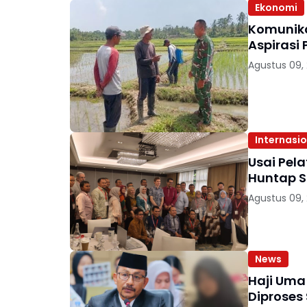
Ekonomi
Komunika
Aspirasi 
Agustus 09,
Internasi
Usai Pel
Huntap S
Agustus 09,
News
Haji Uma
Diproses