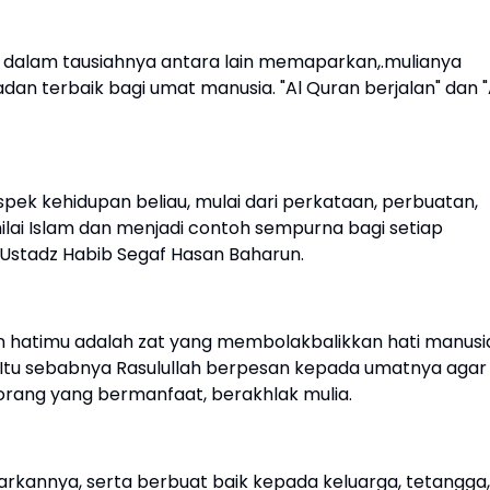
I dalam tausiahnya antara lain memaparkan,.mulianya
adan terbaik bagi umat manusia. "Al Quran berjalan" dan "
 aspek kehidupan beliau, mulai dari perkataan, perbuatan,
ilai Islam dan menjadi contoh sempurna bagi setiap
ar Ustadz Habib Segaf Hasan Baharun.
an hatimu adalah zat yang membolakbalikkan hati manusi
Itu sebabnya Rasulullah berpesan kepada umatnya agar
orang yang bermanfaat, berakhlak mulia.
arkannya, serta berbuat baik kepada keluarga, tetangga,