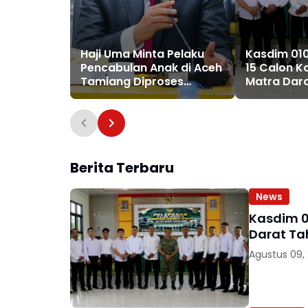
Haji Uma Minta Pelaku
Kasdim 01
Pencabulan Anak di Aceh
15 Calon K
Tamiang Diproses
Matra Dar
Secara Hukum, Sesuai UU
Nomor 12 Tahun 2022
Tentang TPKS
Berita Terbaru
News
Kasdim 0
Darat Ta
Agustus 09,