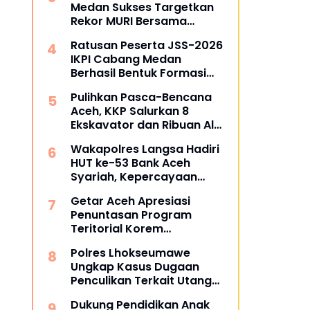
Medan Sukses Targetkan
Rekor MURI Bersama
Puluhan Cabang Lain di
Ratusan Peserta JSS-2026
Indonesia
IKPI Cabang Medan
Berhasil Bentuk Formasi
Bertuliskan IKPI
Pulihkan Pasca-Bencana
Aceh, KKP Salurkan 8
Ekskavator dan Ribuan Alat
Perikanan
Wakapolres Langsa Hadiri
HUT ke-53 Bank Aceh
Syariah, Kepercayaan
Masyarakat Jadi Kunci
Getar Aceh Apresiasi
Penuntasan Program
Teritorial Korem
011/Lilawangsa Pasca
Polres Lhokseumawe
Bencana di Aceh
Ungkap Kasus Dugaan
Penculikan Terkait Utang
Piutang, Dua Terduga
Dukung Pendidikan Anak
Pelaku Diamankan