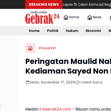
Kasdim 0104/ATIM Lepas 15 Calon Komcad Reguler Matra D
BREAKING NEWS
Home
News
Home
Politik
Hukum
Ekonomi
N
Khasanah
Peringatan Maulid N
Kediaman Sayed Non
Senin, November 17, 2025
1 menit baca
Medan I
Gebrak24.com
- Ribuan tamu unda