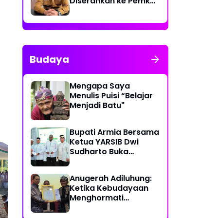
Diserahkan ke Pemko
Lhokseumawe
Budaya
Mengapa Saya
Menulis Puisi “Belajar
Menjadi Batu"
Bupati Armia Bersama
Ketua YARSIB Dwi
Sudharto Buka
Pelatihan Pengelolaan
Masjid
Anugerah Adiluhung:
Ketika Kebudayaan
Indonesia Berjaya Raih
Du
Menghormati
Juara Umum Indonesia
Mu
Kesetiaan
Open 8th Asian
Bu
Taekwondo Indonesia
Be