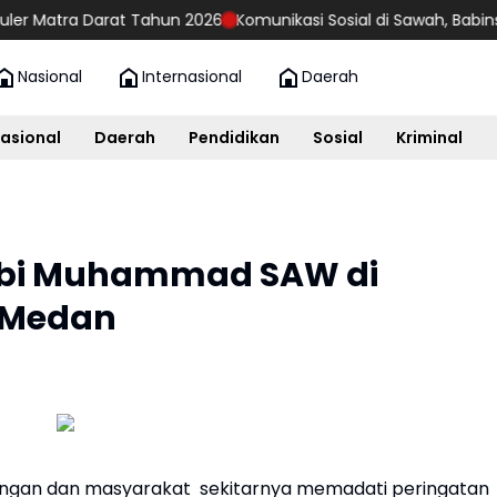
arat Tahun 2026
Komunikasi Sosial di Sawah, Babinsa Rangkileh 
Nasional
Internasional
Daerah
asional
Daerah
Pendidikan
Sosial
Kriminal
abi Muhammad SAW di
 Medan
ngan dan masyarakat sekitarnya memadati peringatan