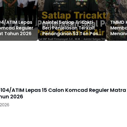
04/ATIM Lepas
Asintel Satlap Tricakti
TMMD K
omcad Reguler
Beri Penjelasan Terkait
Memban
at Tahun 2026
Penanganan 53 Ton Pasir
Menan
Timah di Air Merbau
Melalu
Panga
104/ATIM Lepas 15 Calon Komcad Reguler Matra
hun 2026
 2026