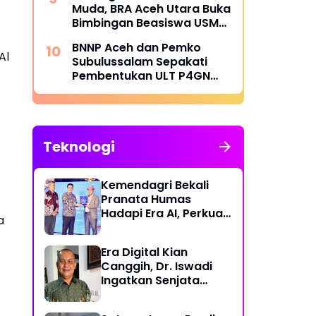
Muda, BRA Aceh Utara Buka
Bimbingan Beasiswa USM
Banda Aceh
BNNP Aceh dan Pemko
Al
Subulussalam Sepakati
Pembentukan ULT P4GN
untuk Dekatkan Layanan
Masyarakat
Teknologi
Kemendagri Bekali
Pranata Humas
Hadapi Era AI, Perkuat
a
Strategi Komunikasi
Pemerintahan Lawan
Era Digital Kian
Disinformasi
Canggih, Dr. Iswadi
Ingatkan Senjata
Utama Manusia Bukan
AI!