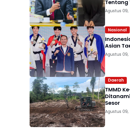
Tentang 
Agustus 09,
Nasional
Indonesi
Asian Ta
Agustus 09,
Daerah
TMMD Ke-
Ditanam
Sesor
Agustus 09,