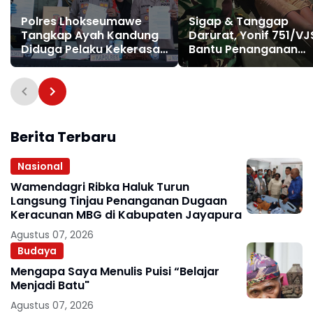
Polres Lhokseumawe
Sigap & Tanggap
Tangkap Ayah Kandung
Darurat, Yonif 751/VJ
Diduga Pelaku Kekerasan
Bantu Penanganan
Seksual Anak
Warga Diduga
Keracunan Makanan
Berita Terbaru
Nasional
Wamendagri Ribka Haluk Turun
Langsung Tinjau Penanganan Dugaan
Keracunan MBG di Kabupaten Jayapura
Agustus 07, 2026
Budaya
Mengapa Saya Menulis Puisi “Belajar
Menjadi Batu"
Agustus 07, 2026