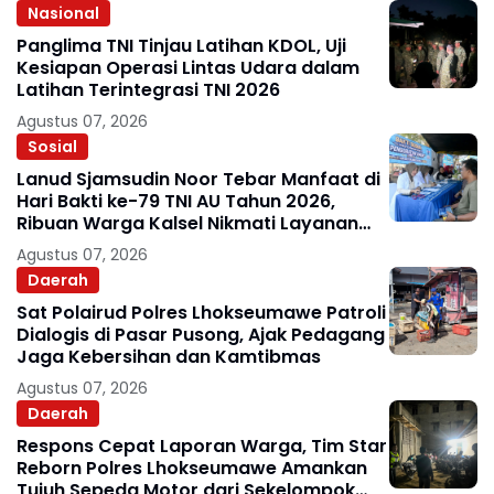
Nasional
Panglima TNI Tinjau Latihan KDOL, Uji
Kesiapan Operasi Lintas Udara dalam
Latihan Terintegrasi TNI 2026
Agustus 07, 2026
Sosial
Lanud Sjamsudin Noor Tebar Manfaat di
Hari Bakti ke-79 TNI AU Tahun 2026,
Ribuan Warga Kalsel Nikmati Layanan
Kesehatan Gratis dan Bazar UMKM
Agustus 07, 2026
Murah
Daerah
Sat Polairud Polres Lhokseumawe Patroli
Dialogis di Pasar Pusong, Ajak Pedagang
Jaga Kebersihan dan Kamtibmas
Agustus 07, 2026
Daerah
Respons Cepat Laporan Warga, Tim Star
Reborn Polres Lhokseumawe Amankan
Tujuh Sepeda Motor dari Sekelompok