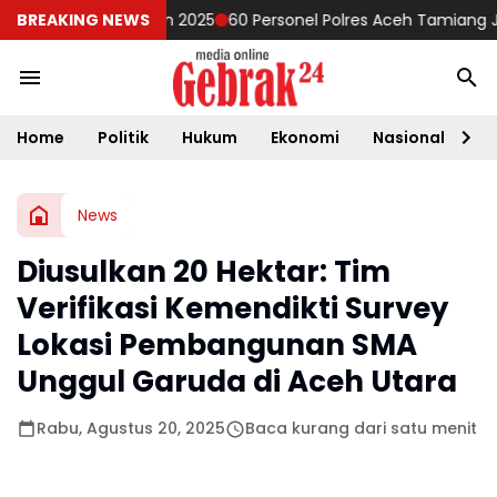
 Tahun Anggaran 2025
BREAKING NEWS
60 Personel Polres Aceh Tamiang Jalani 
Home
Politik
Hukum
Ekonomi
Nasional
D
News
Diusulkan 20 Hektar: Tim
Verifikasi Kemendikti Survey
Lokasi Pembangunan SMA
Unggul Garuda di Aceh Utara
Rabu, Agustus 20, 2025
Baca kurang dari satu menit