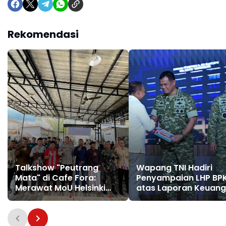
Rekomendasi
Talkshow "Peutrang
Wapang TNI Hadiri
Mata" di Cafe Fora:
Penyampaian LHP BP
Merawat MoU Helsinki
atas Laporan Keuan
untuk Pembangunan
Kementerian/Lemba
Aceh Utara
Tahun Anggaran 202