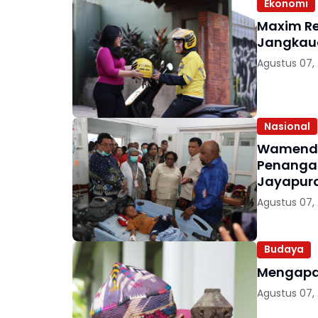
Ekonomi
Maxim Re
Agustus 07,
Nasional
Wamendag
Penanga
Jayapur
Agustus 07,
Budaya
Agustus 07,