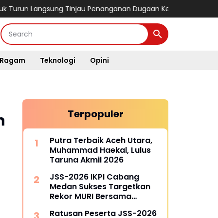
Langsung Tinjau Penanganan Dugaan Keracunan MBG di Kabupat
Ragam
Teknologi
Opini
Terpopuler
n
Putra Terbaik Aceh Utara,
Muhammad Haekal, Lulus
Taruna Akmil 2026
JSS-2026 IKPI Cabang
Medan Sukses Targetkan
Rekor MURI Bersama
Puluhan Cabang Lain di
Ratusan Peserta JSS-2026
Indonesia