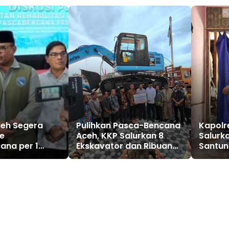
Aceh Segera
Pulihkan Pasca-Bencana
Kapolr
e
Aceh, KKP Salurkan 8
Salurk
ana per 1
Ekskavator dan Ribuan
Santun
isampaikan di
Alat Perikanan
di Ujo
ektor PTN Se-