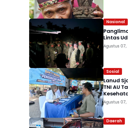
Nasional
Panglima 
Lintas U
Agustus 07,
Sosial
Lanud Sj
TNI AU T
Kesehata
Agustus 07,
Daerah