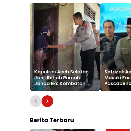
Kapolres Aceh Selatan
Safrizal: 
Janji Rehab Rumah
Masuki Fas
Janda Eks Kombatan
Pascabenc
GAM hingga Bantu Modal
Agustus, D
UMKM
Hadapan R
Aceh
Berita Terbaru