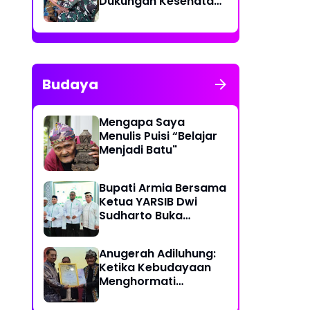
Dukungan Kesehatan
Keliling bagi
Masyarakat
Budaya
Mengapa Saya
Menulis Puisi “Belajar
Menjadi Batu"
Bupati Armia Bersama
Ketua YARSIB Dwi
Sudharto Buka
Pelatihan Pengelolaan
Masjid
Anugerah Adiluhung:
Ketika Kebudayaan
Menghormati
Kesetiaan