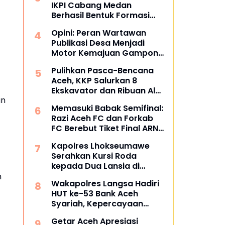
IKPI Cabang Medan
Berhasil Bentuk Formasi
Bertuliskan IKPI
Opini: Peran Wartawan
Publikasi Desa Menjadi
Motor Kemajuan Gampong
di Aceh Utara
Pulihkan Pasca-Bencana
Aceh, KKP Salurkan 8
Ekskavator dan Ribuan Alat
an
Perikanan
Memasuki Babak Semifinal:
Razi Aceh FC dan Forkab
FC Berebut Tiket Final ARN
Cup I 2026
Kapolres Lhokseumawe
Serahkan Kursi Roda
kepada Dua Lansia di
Pondok Pesantren Baitul
n
Wakapolres Langsa Hadiri
Izzah
HUT ke-53 Bank Aceh
Syariah, Kepercayaan
Masyarakat Jadi Kunci
Getar Aceh Apresiasi