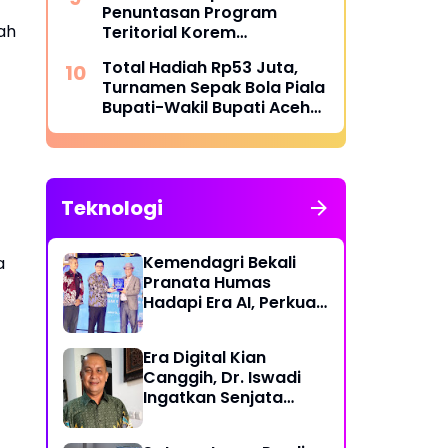
Penuntasan Program
ah
Teritorial Korem
011/Lilawangsa Pasca
Total Hadiah Rp53 Juta,
Bencana di Aceh
Turnamen Sepak Bola Piala
Bupati-Wakil Bupati Aceh
Utara Cup II Resmi Bergulir
Teknologi
Kemendagri Bekali
a
Pranata Humas
Hadapi Era AI, Perkuat
Strategi Komunikasi
Pemerintahan Lawan
Era Digital Kian
Disinformasi
Canggih, Dr. Iswadi
Ingatkan Senjata
Utama Manusia Bukan
AI!