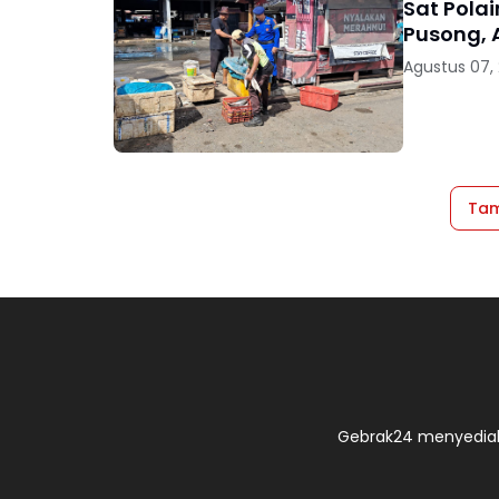
Sat Polai
Pusong, 
Agustus 07,
Tam
Gebrak24 menyediak