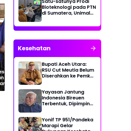
Satu-satunya Prodi
Bioteknologi pada PTN
di Sumatera, Unimal
Gelar Lokakarya
Penyusunan Kurikulum
Berbagi Kasih dan
La
Kepedulian di Hari Bakti
Teb
Ke-79 TNI AU, Lanud
Bak
Kesehatan
Sjamsudin Noor Hadirkan
20
Senyum untuk Anak
Kal
Yatim dan Purnawirawan
Kes
Bupati Aceh Utara:
Ba
RSU Cut Meutia Belum
es Lhokseumawe
Diserahkan ke Pemko
an Kursi Roda dan
Lhokseumawe
an kepada Lansia
ng Pacu
Yayasan Jantung
Indonesia Bireuen
Terbentuk, Dipimpin
dr. T. Yusrizal,
Sp.JP(K)
Yonif TP 951/Pandeka
Marapi Gelar