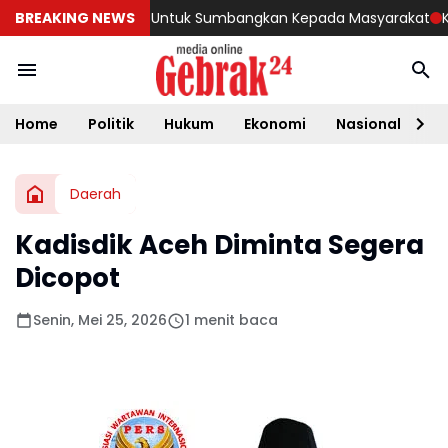
153 Kantong Darah Untuk Sumbangkan Kepada Masyarakat
BREAKING NEWS
Kapol
Home
Politik
Hukum
Ekonomi
Nasional
D
Daerah
Kadisdik Aceh Diminta Segera
Dicopot
Senin, Mei 25, 2026
1 menit baca