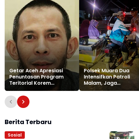
Getar Aceh Apresiasi
Polsek Muara Dua
Penuntasan Program
Intensifkan Patroli
Teritorial Korem
Malam, Jaga
011/Lilawangsa Pasca
Kondusivitas Kamti
Bencana di Aceh
di Permukiman Warg
Berita Terbaru
Sosial