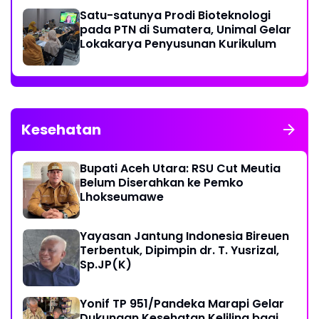
Satu-satunya Prodi Bioteknologi
pada PTN di Sumatera, Unimal Gelar
Lokakarya Penyusunan Kurikulum
Kesehatan
Bupati Aceh Utara: RSU Cut Meutia
Belum Diserahkan ke Pemko
Lhokseumawe
Yayasan Jantung Indonesia Bireuen
Terbentuk, Dipimpin dr. T. Yusrizal,
Sp.JP(K)
Yonif TP 951/Pandeka Marapi Gelar
Dukungan Kesehatan Keliling bagi