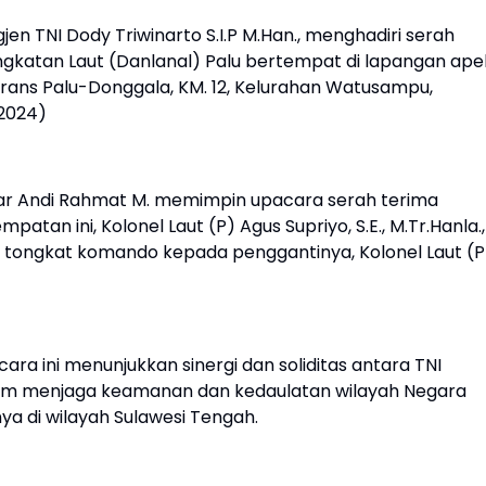
jen TNI Dody Triwinarto S.I.P M.Han., menghadiri serah
gkatan Laut (Danlanal) Palu bertempat di lapangan ape
rans Palu-Donggala, KM. 12, Kelurahan Watusampu,
/2024)
ar Andi Rahmat M. memimpin upacara serah terima
atan ini, Kolonel Laut (P) Agus Supriyo, S.E., M.Tr.Hanla.,
 tongkat komando kepada penggantinya, Kolonel Laut (P
a ini menunjukkan sinergi dan soliditas antara TNI
lam menjaga keamanan dan kedaulatan wilayah Negara
ya di wilayah Sulawesi Tengah.