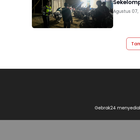
Sekelom
Agustus 07,
Tam
Gebrak24 menyediak