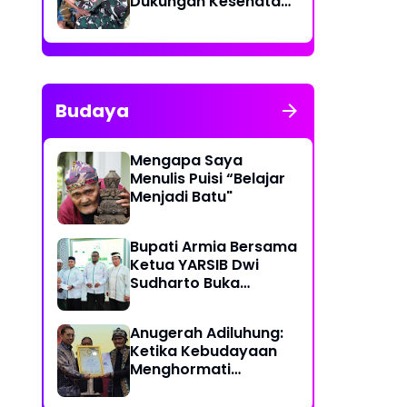
Dukungan Kesehatan
Keliling bagi
Masyarakat
Budaya
Mengapa Saya
Menulis Puisi “Belajar
Menjadi Batu"
Bupati Armia Bersama
Ketua YARSIB Dwi
Sudharto Buka
Pelatihan Pengelolaan
Masjid
Anugerah Adiluhung:
Ketika Kebudayaan
Menghormati
Kesetiaan