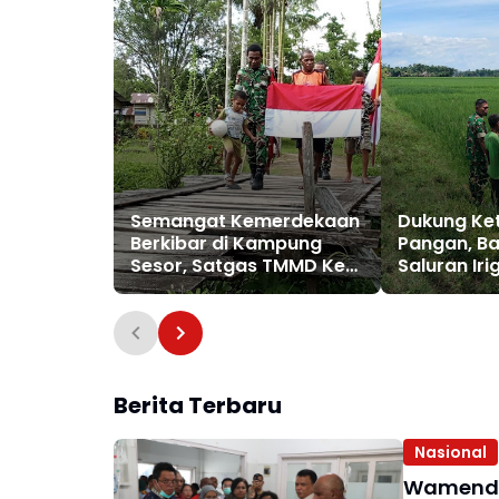
Semangat Kemerdekaan
Dukung Ke
Berkibar di Kampung
Pangan, B
Sesor, Satgas TMMD Ke-
Saluran Iri
129 Kodim 1807/Sorong
Selatan Pasang Bendera
Merah Putih
Berita Terbaru
Nasional
Wamendag