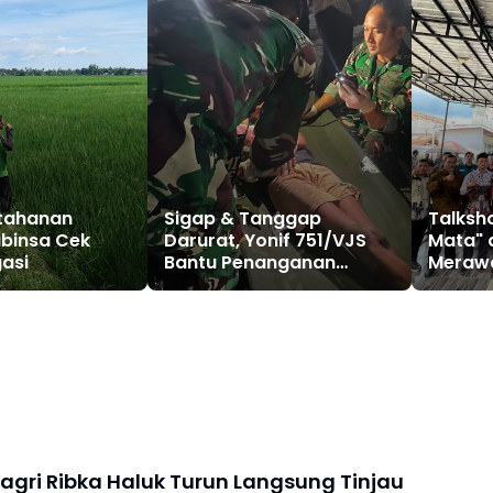
tahanan
Sigap & Tanggap
Talksh
abinsa Cek
Darurat, Yonif 751/VJS
Mata" d
gasi
Bantu Penanganan
Merawa
Warga Diduga
untuk
Keracunan Makanan
Aceh U
ri Ribka Haluk Turun Langsung Tinjau