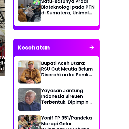
Satu-satunya Prodi
Bioteknologi pada PTN
di Sumatera, Unimal
Anto Genk Luruskan
An
Gelar Lokakarya
Tafsir "Londo Ireng"
Pen
Penyusunan Kurikulum
Presiden Prabowo di
Ire
Rakercab JMSI Tabagsel
di 
Ta
Kesehatan
ow "Peutrang
i Cafe Fora:
Bupati Aceh Utara:
t MoU Helsinki
RSU Cut Meutia Belum
 Pembangunan
Diserahkan ke Pemko
tara
Lhokseumawe
Yayasan Jantung
Indonesia Bireuen
Terbentuk, Dipimpin
dr. T. Yusrizal,
Sp.JP(K)
Yonif TP 951/Pandeka
Marapi Gelar