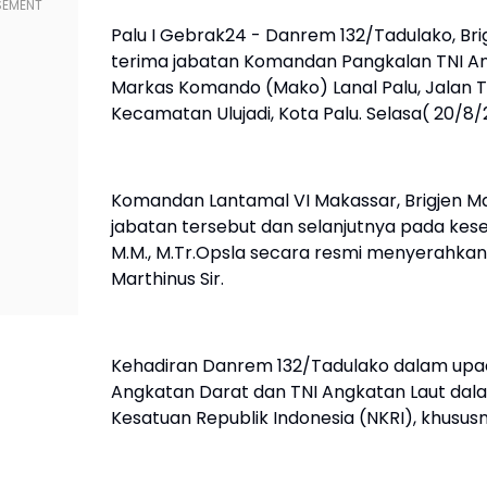
Palu I Gebrak24 - Danrem 132/Tadulako, Brig
terima jabatan Komandan Pangkalan TNI An
Markas Komando (Mako) Lanal Palu, Jalan T
Kecamatan Ulujadi, Kota Palu. Selasa( 20/8
Komandan Lantamal VI Makassar, Brigjen M
jabatan tersebut dan selanjutnya pada kesemp
M.M., M.Tr.Opsla secara resmi menyerahkan
Marthinus Sir.
Kehadiran Danrem 132/Tadulako dalam upacar
Angkatan Darat dan TNI Angkatan Laut da
Kesatuan Republik Indonesia (NKRI), khususn