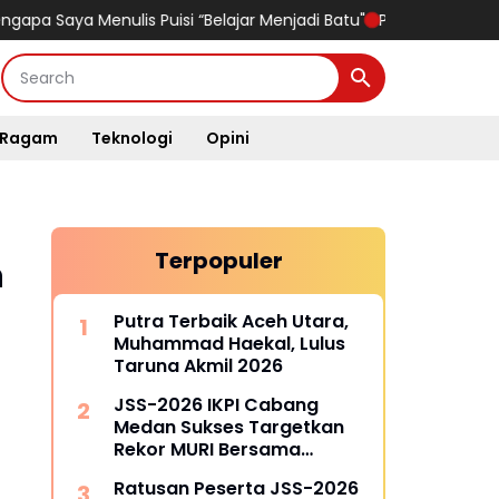
a Menulis Puisi “Belajar Menjadi Batu"
Panglima TNI Tinjau Lat
Ragam
Teknologi
Opini
Terpopuler
n
Putra Terbaik Aceh Utara,
Muhammad Haekal, Lulus
Taruna Akmil 2026
JSS-2026 IKPI Cabang
Medan Sukses Targetkan
Rekor MURI Bersama
Puluhan Cabang Lain di
Ratusan Peserta JSS-2026
Indonesia