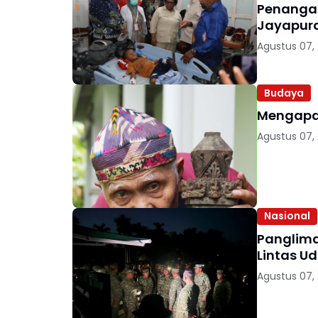
Penanga
Jayapur
Agustus 07,
Budaya
Agustus 07,
Nasional
Panglima 
Lintas U
Agustus 07,