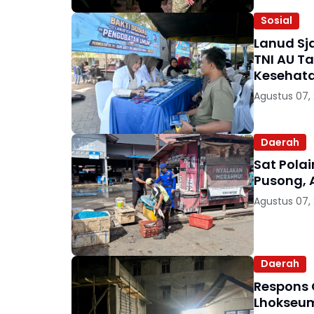
Sosial
Lanud Sj
TNI AU T
Kesehata
Agustus 07,
Daerah
Sat Polai
Pusong, 
Agustus 07,
Daerah
Respons 
Lhokseum