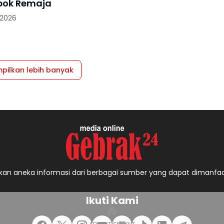
pok Remaja
 2026
pilkan lebih banyak
an aneka informasi dari berbagai sumber yang dapat dimanfa
Ikuti Kami