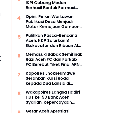
IKPI Cabang Medan
Berhasil Bentuk Formasi
Bertuliskan IKPI
l
Opini: Peran Wartawan
Publikasi Desa Menjadi
Motor Kemajuan Gampong
di Aceh Utara
Pulihkan Pasca-Bencana
Aceh, KKP Salurkan 8
Ekskavator dan Ribuan Alat
Perikanan
Memasuki Babak Semifinal:
)
Razi Aceh FC dan Forkab
FC Berebut Tiket Final ARN
Cup I 2026
Kapolres Lhokseumawe
Serahkan Kursi Roda
kepada Dua Lansia di
Pondok Pesantren Baitul
Wakapolres Langsa Hadiri
Izzah
HUT ke-53 Bank Aceh
Syariah, Kepercayaan
Masyarakat Jadi Kunci
Getar Aceh Apresiasi