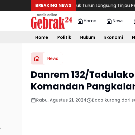
Wamendagri Ribka Haluk Turun Langsung Tinjau Penanga
BREAKING NEWS
Home
News
Home
Politik
Hukum
Ekonomi
N
News
Danrem 132/Tadulako 
Komandan Pangkalan 
Rabu, Agustus 21, 2024
Baca kurang dari s