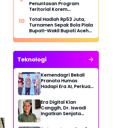
Penuntasan Program
Teritorial Korem
011/Lilawangsa Pasca
Total Hadiah Rp53 Juta,
Bencana di Aceh
Turnamen Sepak Bola Piala
Bupati-Wakil Bupati Aceh
Utara Cup II Resmi Bergulir
Teknologi
Kemendagri Bekali
Pranata Humas
Hadapi Era AI, Perkuat
Strategi Komunikasi
Pemerintahan Lawan
Era Digital Kian
Disinformasi
Canggih, Dr. Iswadi
Ingatkan Senjata
Utama Manusia Bukan
AI!