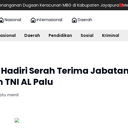
nan Dugaan Keracunan MBG di Kabupaten Jayapura
Mengapa Say
Nasional
Internasional
Daerah
asional
Daerah
Pendidikan
Sosial
Kriminal
Hadiri Serah Terima Jabata
TNI AL Palu
atu menit