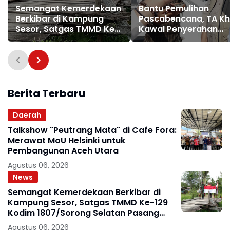
Semangat Kemerdekaan
Bantu Pemulihan
Berkibar di Kampung
Pascabencana, TA Kh
Sesor, Satgas TMMD Ke-
Kawal Penyerahan
129 Kodim 1807/Sorong
Exavator KKP untuk 8
Selatan Pasang Bendera
Kabupaten/Kota di A
Merah Putih
Berita Terbaru
Daerah
Talkshow "Peutrang Mata" di Cafe Fora:
Merawat MoU Helsinki untuk
Pembangunan Aceh Utara
Agustus 06, 2026
News
Semangat Kemerdekaan Berkibar di
Kampung Sesor, Satgas TMMD Ke-129
Kodim 1807/Sorong Selatan Pasang
Bendera Merah Putih
Agustus 06, 2026