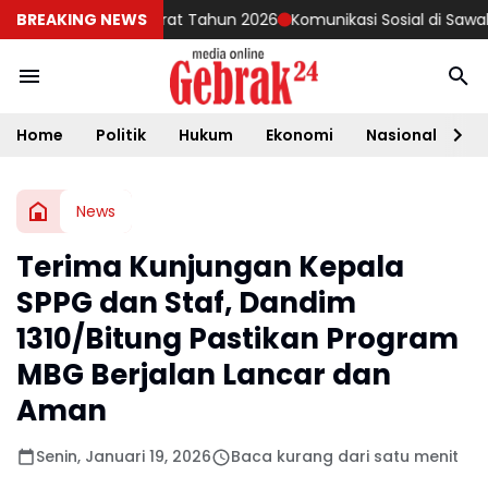
uler Matra Darat Tahun 2026
BREAKING NEWS
Komunikasi Sosial di Sawah, Babi
Home
Politik
Hukum
Ekonomi
Nasional
D
News
Terima Kunjungan Kepala
SPPG dan Staf, Dandim
1310/Bitung Pastikan Program
MBG Berjalan Lancar dan
Aman
Senin, Januari 19, 2026
Baca kurang dari satu menit