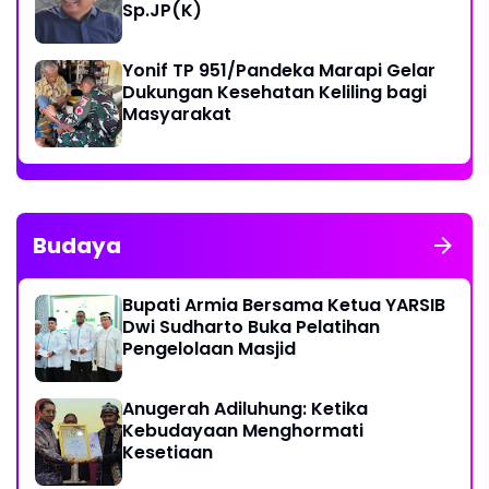
Sp.JP(K)
Yonif TP 951/Pandeka Marapi Gelar
Dukungan Kesehatan Keliling bagi
Masyarakat
Budaya
Bupati Armia Bersama Ketua YARSIB
Dwi Sudharto Buka Pelatihan
Pengelolaan Masjid
Anugerah Adiluhung: Ketika
Kebudayaan Menghormati
Kesetiaan