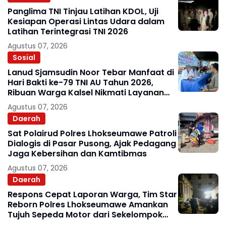
Panglima TNI Tinjau Latihan KDOL, Uji
Kesiapan Operasi Lintas Udara dalam
Latihan Terintegrasi TNI 2026
Agustus 07, 2026
Sosial
Lanud Sjamsudin Noor Tebar Manfaat di
Hari Bakti ke-79 TNI AU Tahun 2026,
Ribuan Warga Kalsel Nikmati Layanan
Kesehatan Gratis dan Bazar UMKM
Agustus 07, 2026
Murah
Daerah
Sat Polairud Polres Lhokseumawe Patroli
Dialogis di Pasar Pusong, Ajak Pedagang
Jaga Kebersihan dan Kamtibmas
Agustus 07, 2026
Daerah
Respons Cepat Laporan Warga, Tim Star
Reborn Polres Lhokseumawe Amankan
Tujuh Sepeda Motor dari Sekelompok
Remaja