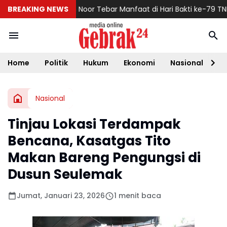
nud Sjamsudin Noor Tebar Manfaat di Hari Bakti ke-79 TNI AU T
BREAKING NEWS
Home
Politik
Hukum
Ekonomi
Nasional
D
Nasional
Tinjau Lokasi Terdampak
Bencana, Kasatgas Tito
Makan Bareng Pengungsi di
Dusun Seulemak
Jumat, Januari 23, 2026
1 menit baca