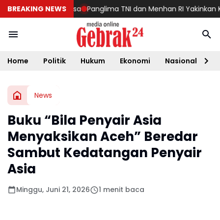
dusivitas Bangsa
BREAKING NEWS
Panglima TNI dan Menhan RI Yakinkan Kesiapa
Home
Politik
Hukum
Ekonomi
Nasional
D
News
Buku “Bila Penyair Asia
Menyaksikan Aceh” Beredar
Sambut Kedatangan Penyair
Asia
Minggu, Juni 21, 2026
1 menit baca