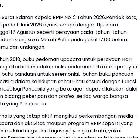
 .
urat Edaran Kepala BPIP No. 2 Tahun 2026.Pendek kata,
la pada 1 Juni 2026 nyaris serupa dengan Upacara
nggal 17 Agustus seperti perayaan pada tahun-tahun
dera sang saka Merah Putih pada pukul 17.00 belum
tamu dan undangan.
k tahun 2018, buku pedoman upacara untuk perayaan Hari
k yang diterbitkan adalah buku pedoman tata cara perayaa
baru buku panduan untuk seremonial, bukan buku panduan
la dalam kehidupan sehari-hari sesuai dengan fungsi
ideologi Pancasila yang baku agar dapat dilakukan dal
an bidang pekerjaan dan profesi setiap warga bangsa
u yang Pancasilais.
jurnalis yang tetap aktif mengikuti perkembangan media -
ra dan aktivitas maupun program BPIP seperti yang
 melalui fungsi dan tugasnya yang mulia itu, yakni