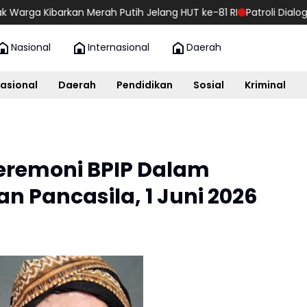
rkan Merah Putih Jelang HUT ke-81 RI
Patroli Dialogis Polsek B
Nasional
Internasional
Daerah
asional
Daerah
Pendidikan
Sosial
Kriminal
Seremoni BPIP Dalam
n Pancasila, 1 Juni 2026