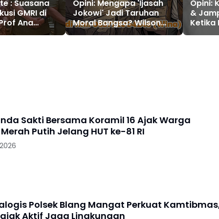
uasana
Opini: Mengapa 'Ijasah
Opini:
kusi GMRI di
Jokowi' Jadi Taruhan
& Jamp
Prof Ana
Moral Bangsa? Wilson
Ketika
ihadiri Sederet
Lalengke Bawa Plato dan
Angga
ing
Kant untuk Uji Kejujuran
Tersan
Indonesia
anda Sakti Bersama Koramil 16 Ajak Warga
Merah Putih Jelang HUT ke-81 RI
 2026
Dialogis Polsek Blang Mangat Perkuat Kamtibmas
ajak Aktif Jaga Lingkungan