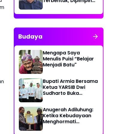
u
Terbentuk, Dipimpin
dr. T. Yusrizal,
um
Sp.JP(K)
Budaya
Mengapa Saya
Menulis Puisi “Belajar
Menjadi Batu"
Bupati Armia Bersama
an
Ketua YARSIB Dwi
Sudharto Buka
Pelatihan Pengelolaan
Masjid
Anugerah Adiluhung:
Ketika Kebudayaan
Menghormati
Kesetiaan