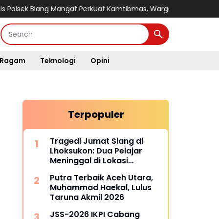
lang Mangat Perkuat Kamtibmas, Warga Diajak Aktif Jaga Lingkun
Ragam
Teknologi
Opini
Terpopuler
Tragedi Jumat Siang di
Lhoksukon: Dua Pelajar
Meninggal di Lokasi
Kejadian
Putra Terbaik Aceh Utara,
Muhammad Haekal, Lulus
Taruna Akmil 2026
JSS-2026 IKPI Cabang