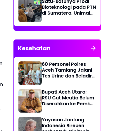
Satu-satunya Prodi
Bioteknologi pada PTN
di Sumatera, Unimal
Gelar Lokakarya
Penyusunan Kurikulum
Kesehatan
n
60 Personel Polres
Aceh Tamiang Jalani
Tes Urine dan Beladiri
untuk Usulan Kenaikan
am
Pangkat
Bupati Aceh Utara:
RSU Cut Meutia Belum
Diserahkan ke Pemko
Lhokseumawe
-
Yayasan Jantung
Indonesia Bireuen