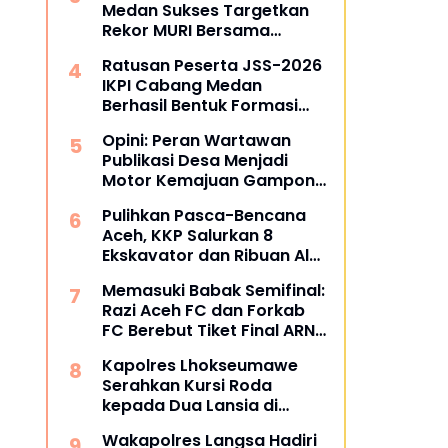
Medan Sukses Targetkan
Rekor MURI Bersama
Puluhan Cabang Lain di
Ratusan Peserta JSS-2026
Indonesia
IKPI Cabang Medan
Berhasil Bentuk Formasi
Bertuliskan IKPI
Opini: Peran Wartawan
Publikasi Desa Menjadi
Motor Kemajuan Gampong
di Aceh Utara
Pulihkan Pasca-Bencana
Aceh, KKP Salurkan 8
Ekskavator dan Ribuan Alat
Perikanan
Memasuki Babak Semifinal:
Razi Aceh FC dan Forkab
FC Berebut Tiket Final ARN
Cup I 2026
Kapolres Lhokseumawe
Serahkan Kursi Roda
kepada Dua Lansia di
Pondok Pesantren Baitul
Wakapolres Langsa Hadiri
Izzah