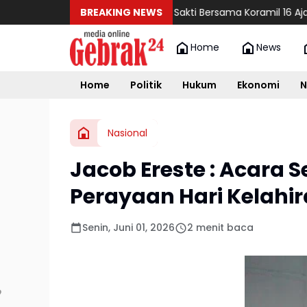
Polsek Banda Sakti Bersama Koramil 16 Ajak Warga Kiba
BREAKING NEWS
Home
News
Home
Politik
Hukum
Ekonomi
N
Nasional
Jacob Ereste : Acara 
Perayaan Hari Kelahira
Senin, Juni 01, 2026
2 menit baca