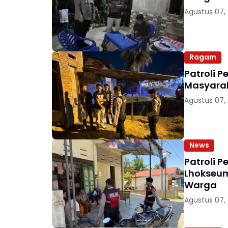
Agustus 07,
Ragam
Patroli P
Masyarak
Agustus 07,
News
Patroli P
Lhokseum
Warga
Agustus 07,