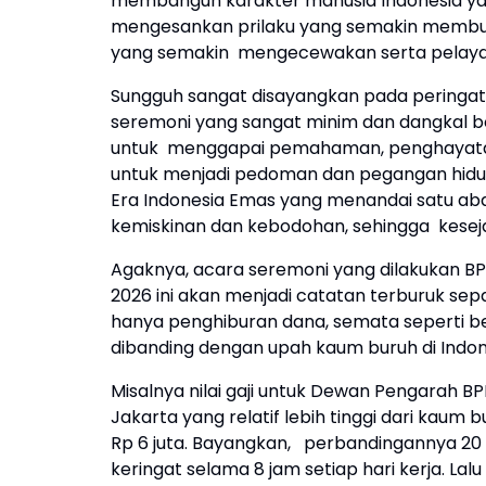
membangun karakter manusia Indonesia yang
mengesankan prilaku yang semakin memburu
yang semakin mengecewakan serta pelayan
Sungguh sangat disayangkan pada peringatan h
seremoni yang sangat minim dan dangkal
untuk menggapai pemahaman, penghayatan
untuk menjadi pedoman dan pegangan hidu
Era Indonesia Emas yang menandai satu abad
kemiskinan dan kebodohan, sehingga keseja
Agaknya, acara seremoni yang dilakukan BP
2026 ini akan menjadi catatan terburuk sep
hanya penghiburan dana, semata seperti be
dibanding dengan upah kaum buruh di Indon
Misalnya nilai gaji untuk Dewan Pengarah BP
Jakarta yang relatif lebih tinggi dari kaum b
Rp 6 juta. Bayangkan, perbandingannya 20 
keringat selama 8 jam setiap hari kerja. La