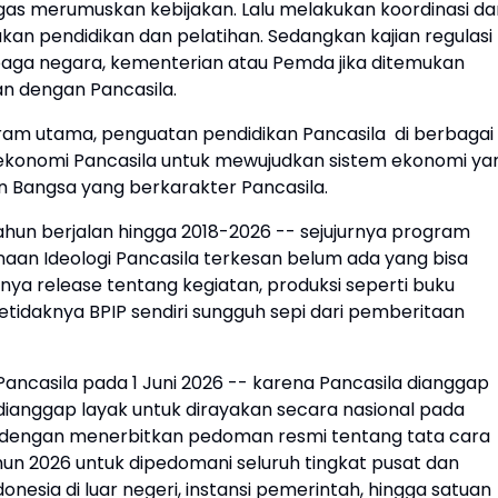
gas merumuskan kebijakan. Lalu melakukan koordinasi da
an pendidikan dan pelatihan. Sedangkan kajian regulasi
ga negara, kementerian atau Pemda jika ditemukan
an dengan Pancasila.
ram utama, penguatan pendidikan Pancasila di berbagai
si ekonomi Pancasila untuk mewujudkan sistem ekonomi ya
in Bangsa yang berkarakter Pancasila.
 tahun berjalan hingga 2018-2026 -- sejujurnya program
an Ideologi Pancasila terkesan belum ada yang bisa
nya release tentang kegiatan, produksi seperti buku
tidaknya BPIP sendiri sungguh sepi dari pemberitaan
Pancasila pada 1 Juni 2026 -- karena Pancasila dianggap
dianggap layak untuk dirayakan secara nasional pada
h dengan menerbitkan pedoman resmi tentang tata cara
hun 2026 untuk dipedomani seluruh tingkat pusat dan
onesia di luar negeri, instansi pemerintah, hingga satuan