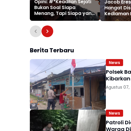
Opini: #*Keadilan Sejati
Jacob Ereste : S
Bukan Soal Siapa
Hangat Dis
Menang, Tapi Siapa yang
Kediaman 
Berani Sepakat*
Mariana, D
Tokoh Pent
Berita Terbaru
News
Polsek B
Kibarkan 
Agustus 07,
News
Patroli 
Warga Di