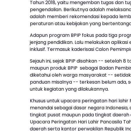
Tahun 2018, yaitu mengemban tugas dan tu
pengendalian. Berikutnya adalah melaksanak
adalah memberi rekomendasi kepada lemba
peraturan atau kebijakan yang bertentang
Adapun program BPIP fokus pada tiga prog
jenjang pendidikan. Lalu melakukan aplika
inklusif. Termasuk kaderisasi Calon Pemimp
Sejauh ini, sejak BPIP disahkan -- setelah 8
maupun produk BPIP sebagai Badan Pembina
diketahui oleh warga masyarakat -- setidak
panduan misalnya -- terkesan belum ada, se
untuk kegiatan yang dilakukannya.
Khusus untuk upacara peringatan hari lahir 
menandai sebagai dasar negara Indonesia, 
tingkat pusat maupun pada tingkat daera
Upacara Peringatan Hari Lahir Pancasila Ta
daerah serta kantor perwakilan Republik Ind