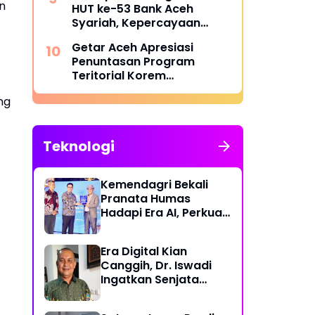
n
HUT ke-53 Bank Aceh
Syariah, Kepercayaan
Masyarakat Jadi Kunci
Getar Aceh Apresiasi
Penuntasan Program
Teritorial Korem
011/Lilawangsa Pasca
ng
Bencana di Aceh
Teknologi
Kemendagri Bekali
Pranata Humas
Hadapi Era AI, Perkuat
Strategi Komunikasi
Pemerintahan Lawan
Era Digital Kian
Disinformasi
Canggih, Dr. Iswadi
Ingatkan Senjata
Utama Manusia Bukan
AI!