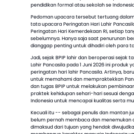
pendidikan formal atau sekolah se Indonesia
Pedoman upacara tersebut tertuang dalam S
tata upacara Peringatan Hari Lahir Pancasi
Peringatan Hari Kemerdekaan RI, setiap ta
sebelumnya. Hanya saja saat penurunan ben
dianggap penting untuk dihadiri oleh para 
Jadi, sejak BPIP lahir dan beroperasi seja
Lahir Pancasila pada 1 Juni 2026 ini produ
peringatan hari lahir Pancasila. Artinya, 
untuk memahami dan mempraktekkan Pancasi
dan tugas BPIP untuk melakukan pembinaan 
praktek kehidupan sehari-hari sesuai deng
Indonesia untuk mencapai kualitas serta mut
Kecuali itu -- sebagai penulis dan mantan 
belum pernah membaca dan menemukan aca
dimaksud dari tujuan yang hendak diwujudkan