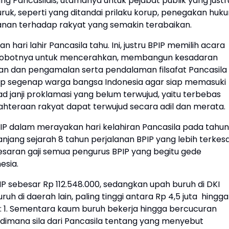
 Pancasilais, utamanya untuk pejabat publik yang justr
k, seperti yang ditandai prilaku korup, penegakan huk
an terhadap rakyat yang semakin terabaikan.
ari lahir Pancasila tahu. Ini, justru BPIP memilih acara
 bobotnya untuk mencerahkan, membangun kesadaran
 dan pengamalan serta pendalaman filsafat Pancasila
p segenap warga bangsa Indonesia agar siap memasuki
 janji proklamasi yang belum terwujud, yaitu terbebas
hteraan rakyat dapat terwujud secara adil dan merata.
IP dalam merayakan hari kelahiran Pancasila pada tahun
anjang sejarah 8 tahun perjalanan BPIP yang lebih terkes
saran gaji semua pengurus BPIP yang begitu gede
esia.
IP sebesar Rp 112.548.000, sedangkan upah buruh di DKI
uruh di daerah lain, paling tinggi antara Rp 4,5 juta hingga
: 1. Sementara kaum buruh bekerja hingga bercucuran
lu dimana sila dari Pancasila tentang yang menyebut