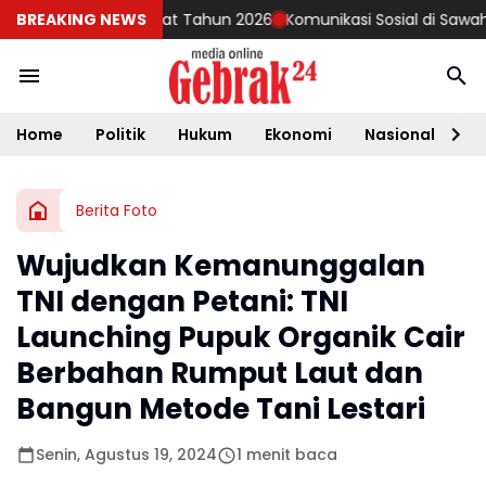
guler Matra Darat Tahun 2026
BREAKING NEWS
Komunikasi Sosial di Sawah, Babi
Home
Politik
Hukum
Ekonomi
Nasional
D
Berita Foto
Wujudkan Kemanunggalan
TNI dengan Petani: TNI
Launching Pupuk Organik Cair
Berbahan Rumput Laut dan
Bangun Metode Tani Lestari
Senin, Agustus 19, 2024
1 menit baca