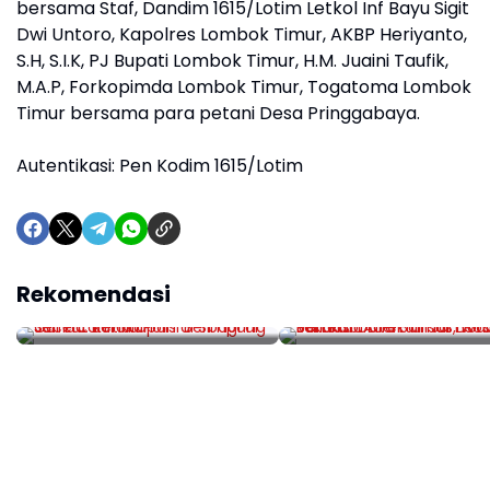
bersama Staf, Dandim 1615/Lotim Letkol Inf Bayu Sigit
Dwi Untoro, Kapolres Lombok Timur, AKBP Heriyanto,
S.H, S.I.K, PJ Bupati Lombok Timur, H.M. Juaini Taufik,
M.A.P, Forkopimda Lombok Timur, Togatoma Lombok
Timur bersama para petani Desa Pringgabaya.
Autentikasi: Pen Kodim 1615/Lotim
Secercah Harapan di
Pemkab Aceh Timur
Rekomendasi
Simpang Cunda: Ketika
Dorong Validasi Data
Polisi Berbagi di Jum'at
Bansos, Wabup Bert
Barokah
Direktur Jamsos di
Jakarta