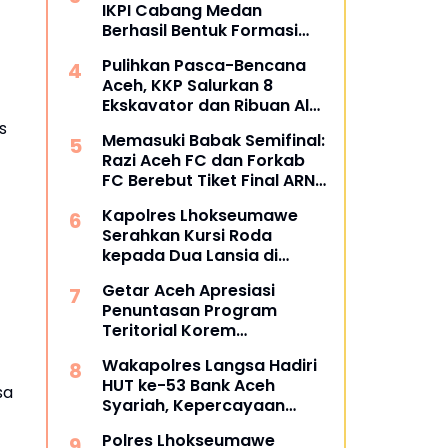
IKPI Cabang Medan
Berhasil Bentuk Formasi
Bertuliskan IKPI
Pulihkan Pasca-Bencana
Aceh, KKP Salurkan 8
Ekskavator dan Ribuan Alat
Perikanan
s
Memasuki Babak Semifinal:
Razi Aceh FC dan Forkab
FC Berebut Tiket Final ARN
Cup I 2026
Kapolres Lhokseumawe
Serahkan Kursi Roda
kepada Dua Lansia di
Pondok Pesantren Baitul
Getar Aceh Apresiasi
Izzah
Penuntasan Program
Teritorial Korem
011/Lilawangsa Pasca
Wakapolres Langsa Hadiri
Bencana di Aceh
HUT ke-53 Bank Aceh
sa
Syariah, Kepercayaan
Masyarakat Jadi Kunci
Polres Lhokseumawe