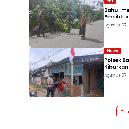
tni
Bahu-me
Bersihka
Agustus 07,
News
Polsek B
Kibarkan 
Agustus 07,
Tam