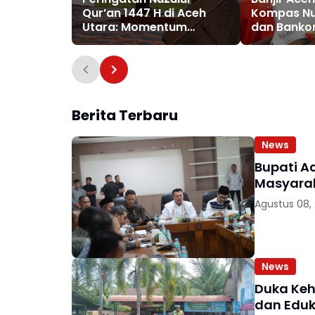
Qur’an 1447 H di Aceh
Kompas Nus
Utara: Momentum
dan Banko
Bangkit dari Ujian Banjir
Karimata S
Bantuan
Berita Terbaru
News
Bupati A
Masyarak
Agustus 08,
News
Duka Keh
dan Eduk