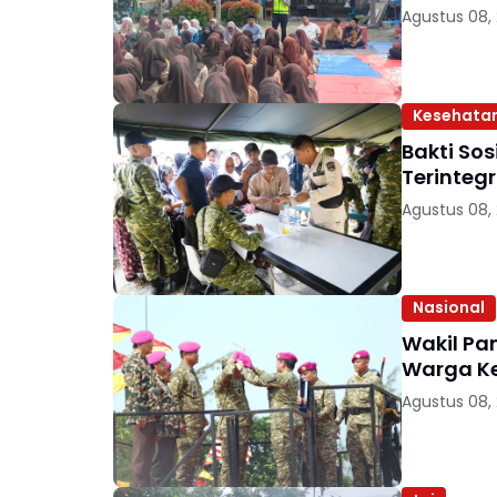
Agustus 08,
Kesehata
Bakti So
Terintegr
Agustus 08,
Nasional
Wakil Pa
Warga Ke
Agustus 08,