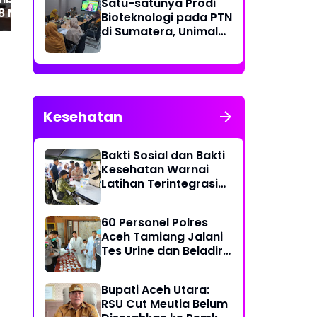
Satu-satunya Prodi
 Miliar, Bupati
Bioteknologi pada PTN
engah Desak
di Sumatera, Unimal
rioritas untuk
Gelar Lokakarya
h Terdampak
Penyusunan Kurikulum
Kesehatan
Bakti Sosial dan Bakti
Kesehatan Warnai
Latihan Terintegrasi
TNI 2026
60 Personel Polres
Aceh Tamiang Jalani
Tes Urine dan Beladiri
untuk Usulan Kenaikan
Pangkat
Bupati Aceh Utara:
RSU Cut Meutia Belum