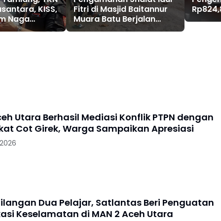
Rp824,8
antara, KISS,
Fitri di Masjid Baitannur
Aceh T
m Naga
Muara Batu Berjalan
Skala P
alurkan
Lancar, Ratusan Jamaah
Daera
Khusyuk Beribadah
ceh Utara Berhasil Mediasi Konflik PTPN dengan
at Cot Girek, Warga Sampaikan Apresiasi
 2026
ilangan Dua Pelajar, Satlantas Beri Penguatan
asi Keselamatan di MAN 2 Aceh Utara