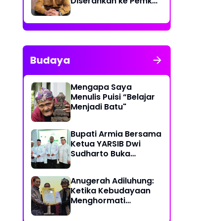
Diserahkan ke Pemko
Lhokseumawe
Budaya
Mengapa Saya
Menulis Puisi “Belajar
Menjadi Batu"
Bupati Armia Bersama
Ketua YARSIB Dwi
Sudharto Buka
Pelatihan Pengelolaan
Masjid
Anugerah Adiluhung:
Ketika Kebudayaan
Menghormati
Kesetiaan