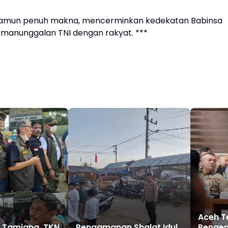
namun penuh makna, mencerminkan kedekatan Babinsa
manunggalan TNI dengan rakyat. ***
Aceh T
Pengem
h Tamiang, TKN
Pengamanan Shalat Idul