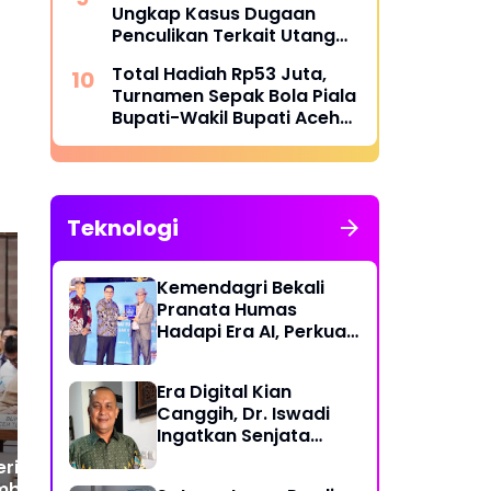
Ungkap Kasus Dugaan
Penculikan Terkait Utang
Piutang, Dua Terduga
Total Hadiah Rp53 Juta,
Pelaku Diamankan
Turnamen Sepak Bola Piala
Bupati-Wakil Bupati Aceh
Utara Cup II Resmi Bergulir
Teknologi
Kemendagri Bekali
Pranata Humas
Hadapi Era AI, Perkuat
BULOG Aceh Pastikan
Sat
Strategi Komunikasi
Stok Pangan Sangat
12
Pemerintahan Lawan
Tercukupi Hadapi Tradisi
Pe
Era Digital Kian
Disinformasi
Megang, Ramadhan Dan
war
Canggih, Dr. Iswadi
Idul Fitri
de
Ingatkan Senjata
Adi
Utama Manusia Bukan
erima Dana
AI!
balian TKD