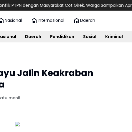
TPN dengan Masyarakat Cot Girek, Warga Sampaikan Apresiasi
Du
Nasional
Internasional
Daerah
asional
Daerah
Pendidikan
Sosial
Kriminal
ayu Jalin Keakraban
a
satu menit