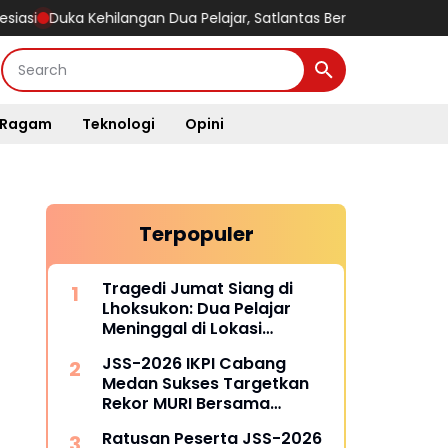
ka Kehilangan Dua Pelajar, Satlantas Beri Penguatan dan Eduka
Ragam
Teknologi
Opini
Terpopuler
Tragedi Jumat Siang di
Lhoksukon: Dua Pelajar
Meninggal di Lokasi
Kejadian
JSS-2026 IKPI Cabang
Medan Sukses Targetkan
Rekor MURI Bersama
Puluhan Cabang Lain di
Ratusan Peserta JSS-2026
Indonesia