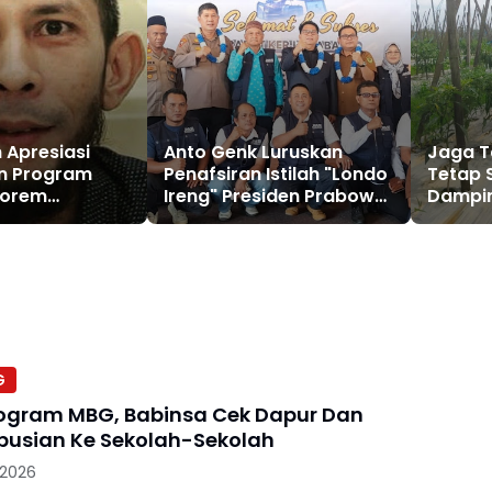
 Apresiasi
Anto Genk Luruskan
Jaga 
n Program
Penafsiran Istilah "Londo
Tetap 
 Korem
Ireng" Presiden Prabowo
Dampin
ngsa Pasca
di Rakercab JMSI
Bersih
 Aceh
Tabagsel
G
ogram MBG, Babinsa Cek Dapur Dan
ibusian Ke Sekolah-Sekolah
 2026