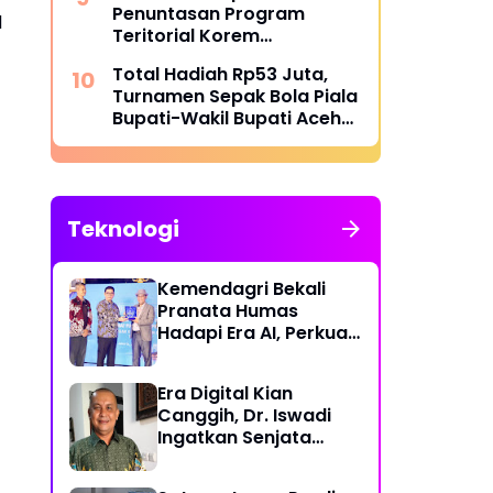
Penuntasan Program
l
Teritorial Korem
011/Lilawangsa Pasca
Total Hadiah Rp53 Juta,
Bencana di Aceh
Turnamen Sepak Bola Piala
Bupati-Wakil Bupati Aceh
Utara Cup II Resmi Bergulir
Teknologi
Kemendagri Bekali
Pranata Humas
Hadapi Era AI, Perkuat
Strategi Komunikasi
Pemerintahan Lawan
Era Digital Kian
Disinformasi
Canggih, Dr. Iswadi
Ingatkan Senjata
Utama Manusia Bukan
AI!