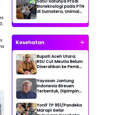
Satu-satunya Prodi
u
Bioteknologi pada PTN
di Sumatera, Unimal
Gelar Lokakarya
es
Penyusunan Kurikulum
0.
es
Kesehatan
ma
Bupati Aceh Utara:
RSU Cut Meutia Belum
Diserahkan ke Pemko
Lhokseumawe
Yayasan Jantung
Indonesia Bireuen
Terbentuk, Dipimpin
dr. T. Yusrizal,
Sp.JP(K)
Yonif TP 951/Pandeka
Marapi Gelar
Polres Lhokseumawe
Ma