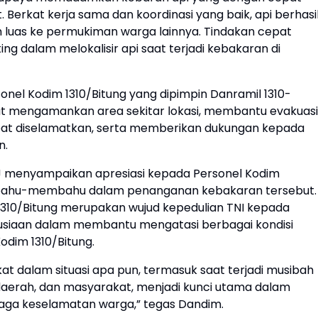
. Berkat kerja sama dan koordinasi yang baik, api berhasi
h luas ke permukiman warga lainnya. Tindakan cepat
 dalam melokalisir api saat terjadi kebakaran di
el Kodim 1310/Bitung yang dipimpin Danramil 1310-
urut mengamankan area sekitar lokasi, membantu evakuasi
pat diselamatkan, serta memberikan dukungan kepada
n.
DJ menyampaikan apresiasi kepada Personel Kodim
ah bahu-membahu dalam penanganan kebakaran tersebut.
1310/Bitung merupakan wujud kepedulian TNI kepada
usiaan dalam membantu mengatasi berbagai kondisi
Kodim 1310/Bitung.
t dalam situasi apa pun, termasuk saat terjadi musibah
 daerah, dan masyarakat, menjadi kunci utama dalam
aga keselamatan warga,” tegas Dandim.