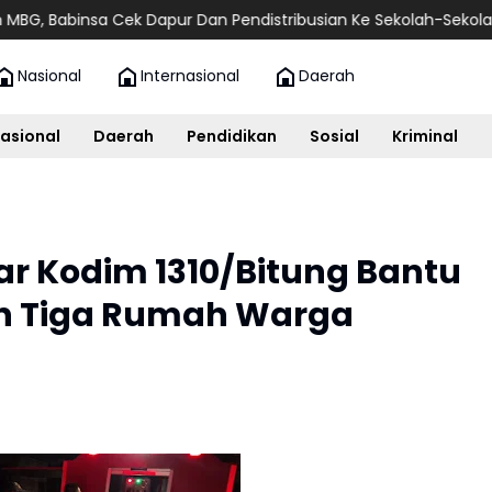
nsa Cek Dapur Dan Pendistribusian Ke Sekolah-Sekolah
Tak Me
Nasional
Internasional
Daerah
asional
Daerah
Pendidikan
Sosial
Kriminal
ar Kodim 1310/Bitung Bantu
 Tiga Rumah Warga