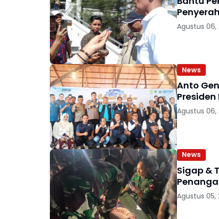
Bantu Pe
Penyerah
Agustus 06,
News
Anto Genk
Presiden
Agustus 06,
News
Sigap & 
Penanga
Agustus 05,