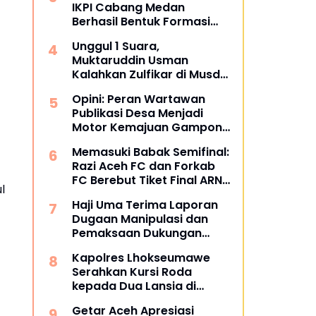
IKPI Cabang Medan
Berhasil Bentuk Formasi
Bertuliskan IKPI
Unggul 1 Suara,
Muktaruddin Usman
Kalahkan Zulfikar di Musda
SPS Aceh
Opini: Peran Wartawan
Publikasi Desa Menjadi
Motor Kemajuan Gampong
di Aceh Utara
Memasuki Babak Semifinal:
Razi Aceh FC dan Forkab
FC Berebut Tiket Final ARN
l
Cup I 2026
Haji Uma Terima Laporan
Dugaan Manipulasi dan
Pemaksaan Dukungan
Masyarakat Terkait Izin
Kapolres Lhokseumawe
Tambang di Beutong Ateuh
Serahkan Kursi Roda
Banggalang
kepada Dua Lansia di
Pondok Pesantren Baitul
Getar Aceh Apresiasi
Izzah