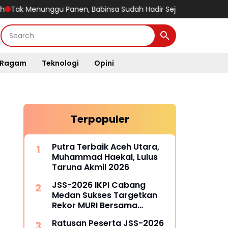
nunggu Panen, Babinsa Sudah Hadir Sejak Tanah Mulai Dibajak
Ragam
Teknologi
Opini
Terpopuler
Putra Terbaik Aceh Utara,
Muhammad Haekal, Lulus
Taruna Akmil 2026
JSS-2026 IKPI Cabang
Medan Sukses Targetkan
Rekor MURI Bersama
Puluhan Cabang Lain di
Ratusan Peserta JSS-2026
Indonesia