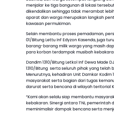
menjalar ke tiga bangunan di lokasi tersebut
dikendalikan sehingga tidak merambat lebi
aparat dan warga merupakan langkah penting
kawasan permukiman.
Selain membantu proses pemadaman, person
01/Bitung Lettu Inf Edyzon Kasenda, juga t
barang-barang milik warga yang masih da
para korban terdampak musibah kebakara
Dandim 1310/Bitung Letkol Inf Dewa Made 
1310/Bitung serta seluruh pihak yang tel
Menurutnya, kehadiran Unit Damkar Kodim 
masyarakat serta bagian dari tugas keman
darurat serta bencana di wilayah teritorial 
“Kami akan selalu siap membantu masyaraka
kebakaran. Sinergi antara TNI, pemerintah
meminimalisir dampak bencana serta menj