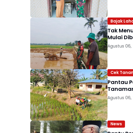
Bajak Lah
Tak Menu
Mulai Di
Agustus 06,
Cek Tana
Pantau P
Tanaman
Agustus 06,
News