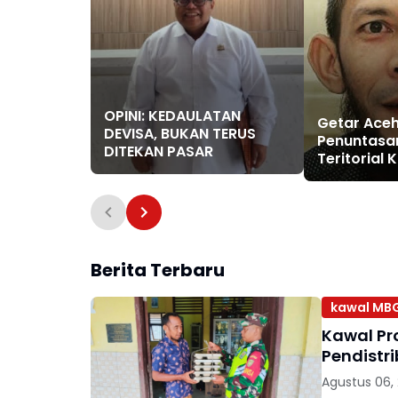
OPINI: KEDAULATAN
Getar Aceh
DEVISA, BUKAN TERUS
Penuntasa
DITEKAN PASAR
Teritorial
011/Lilawa
Bencana di
Berita Terbaru
kawal MB
Kawal Pr
Pendistr
Agustus 06,