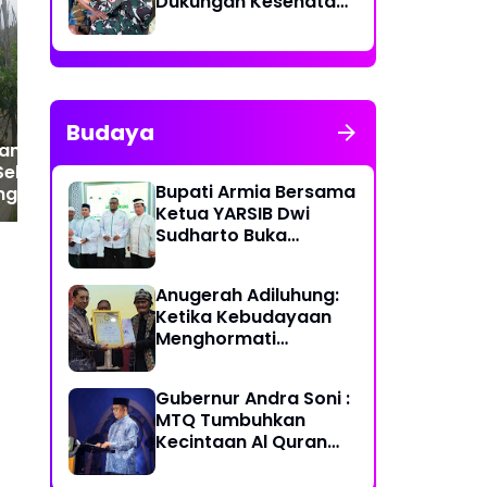
Dukungan Kesehatan
Tangkap Ayah Kandung
Dil
Keliling bagi
Diduga Pelaku Kekerasan
BP
Masyarakat
Seksual Anak
Budaya
Tanaman Cabai
Sehat, Babinsa
Bupati Armia Bersama
gi Petani
Ketua YARSIB Dwi
kan Hama
Sudharto Buka
Pelatihan Pengelolaan
Masjid
Anugerah Adiluhung:
Ketika Kebudayaan
Menghormati
Kesetiaan
Gubernur Andra Soni :
MTQ Tumbuhkan
Kecintaan Al Quran
dan Perkuat
Persatuan