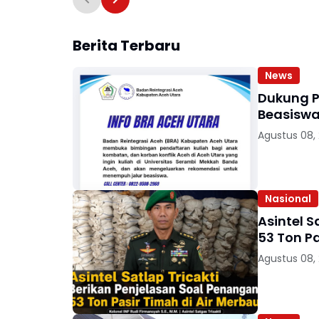
Berita Terbaru
News
Dukung P
Beasiswa
Agustus 08,
Nasional
Asintel S
53 Ton Pa
Agustus 08,