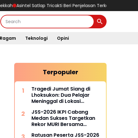
ntel Satlap Tricakti Beri Penjelasan Terkait Penanganan 53 Ton Pa
Ragam
Teknologi
Opini
Terpopuler
Tragedi Jumat Siang di
Lhoksukon: Dua Pelajar
Meninggal di Lokasi
Kejadian
JSS-2026 IKPI Cabang
Medan Sukses Targetkan
Rekor MURI Bersama
Puluhan Cabang Lain di
Ratusan Peserta JSS-2026
Indonesia