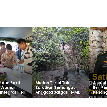
l dan Bakti
Medan Terjal Tak
Asintel
 Warnai
Surutkan Semangat
Beri Pe
integrasi TNI
Anggota Satgas TMMD
Penang
Ke-129, Gotong Royong
Timah 
Wujudkan Pembangunan
di Kampung Sesor