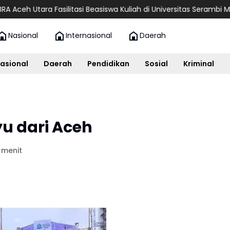
a Fasilitasi Beasiswa Kuliah di Universitas Serambi Mekkah
Asi
Nasional
Internasional
Daerah
asional
Daerah
Pendidikan
Sosial
Kriminal
 dari Aceh
 menit