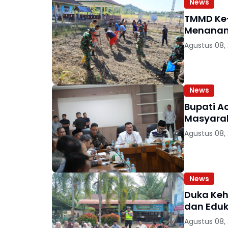
News
TMMD Ke
Menanam
Agustus 08,
News
Bupati A
Masyarak
Agustus 08,
News
Duka Keh
dan Eduk
Agustus 08,