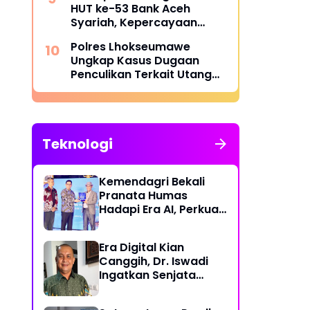
HUT ke-53 Bank Aceh
Syariah, Kepercayaan
Masyarakat Jadi Kunci
Polres Lhokseumawe
Ungkap Kasus Dugaan
Penculikan Terkait Utang
Piutang, Dua Terduga
Pelaku Diamankan
Teknologi
Kemendagri Bekali
Pranata Humas
Hadapi Era AI, Perkuat
Strategi Komunikasi
Pemerintahan Lawan
Era Digital Kian
Disinformasi
Canggih, Dr. Iswadi
Ingatkan Senjata
Utama Manusia Bukan
AI!