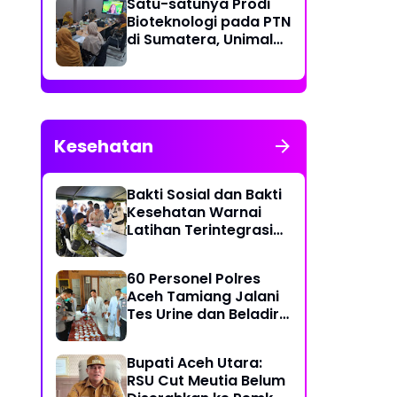
Satu-satunya Prodi
Bioteknologi pada PTN
di Sumatera, Unimal
Gelar Lokakarya
Penyusunan Kurikulum
Kesehatan
Bakti Sosial dan Bakti
Kesehatan Warnai
Latihan Terintegrasi
TNI 2026
60 Personel Polres
Aceh Tamiang Jalani
Tes Urine dan Beladiri
untuk Usulan Kenaikan
Pangkat
Bupati Aceh Utara:
RSU Cut Meutia Belum