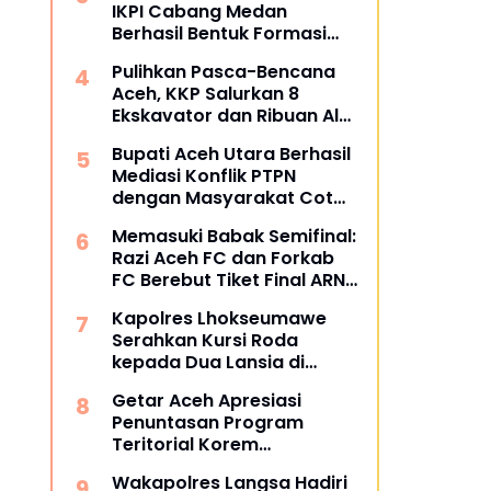
IKPI Cabang Medan
Berhasil Bentuk Formasi
Bertuliskan IKPI
Pulihkan Pasca-Bencana
Aceh, KKP Salurkan 8
Ekskavator dan Ribuan Alat
Perikanan
Bupati Aceh Utara Berhasil
Mediasi Konflik PTPN
dengan Masyarakat Cot
Girek, Warga Sampaikan
Memasuki Babak Semifinal:
Apresiasi
Razi Aceh FC dan Forkab
FC Berebut Tiket Final ARN
Cup I 2026
Kapolres Lhokseumawe
Serahkan Kursi Roda
kepada Dua Lansia di
Pondok Pesantren Baitul
Getar Aceh Apresiasi
Izzah
Penuntasan Program
Teritorial Korem
011/Lilawangsa Pasca
Wakapolres Langsa Hadiri
Bencana di Aceh