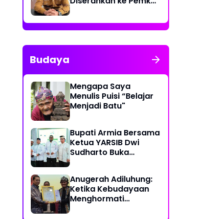
Diserahkan ke Pemko
Lhokseumawe
Budaya
Mengapa Saya
Menulis Puisi “Belajar
Menjadi Batu"
Bupati Armia Bersama
Ketua YARSIB Dwi
Sudharto Buka
Pelatihan Pengelolaan
Masjid
Anugerah Adiluhung:
Ketika Kebudayaan
Menghormati
Kesetiaan