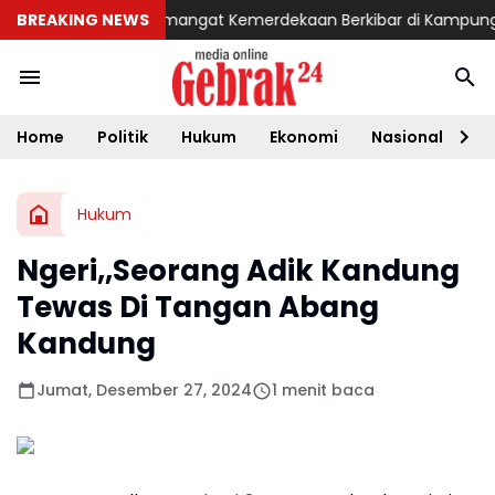
Aceh Utara
BREAKING NEWS
Semangat Kemerdekaan Berkibar di Kampung Sesor,
Home
Politik
Hukum
Ekonomi
Nasional
D
Hukum
Ngeri,,Seorang Adik Kandung
Tewas Di Tangan Abang
Kandung
Jumat, Desember 27, 2024
1 menit baca