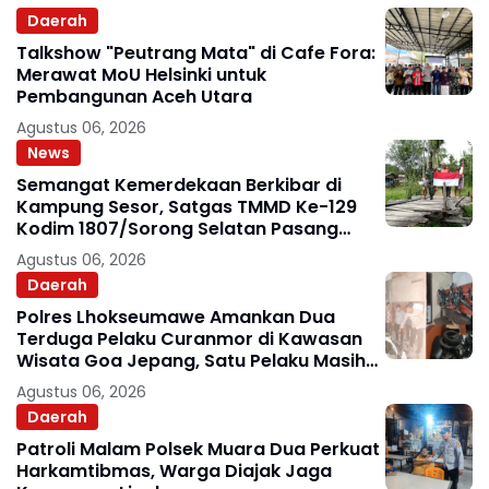
Daerah
Talkshow "Peutrang Mata" di Cafe Fora:
Merawat MoU Helsinki untuk
Pembangunan Aceh Utara
Agustus 06, 2026
News
Semangat Kemerdekaan Berkibar di
Kampung Sesor, Satgas TMMD Ke-129
Kodim 1807/Sorong Selatan Pasang
Bendera Merah Putih
Agustus 06, 2026
Daerah
Polres Lhokseumawe Amankan Dua
Terduga Pelaku Curanmor di Kawasan
Wisata Goa Jepang, Satu Pelaku Masih
Diburu
Agustus 06, 2026
Daerah
Patroli Malam Polsek Muara Dua Perkuat
Harkamtibmas, Warga Diajak Jaga