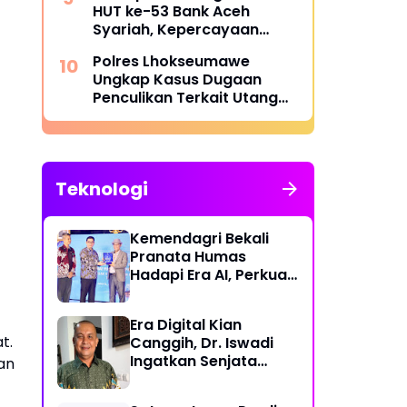
HUT ke-53 Bank Aceh
Syariah, Kepercayaan
Masyarakat Jadi Kunci
Polres Lhokseumawe
Ungkap Kasus Dugaan
Penculikan Terkait Utang
Piutang, Dua Terduga
Pelaku Diamankan
Teknologi
Kemendagri Bekali
Pranata Humas
Hadapi Era AI, Perkuat
Strategi Komunikasi
Pemerintahan Lawan
Era Digital Kian
Disinformasi
t.
Canggih, Dr. Iswadi
Ingatkan Senjata
an
Utama Manusia Bukan
AI!