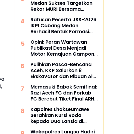
Medan Sukses Targetkan
Rekor MURI Bersama
Puluhan Cabang Lain di
Ratusan Peserta JSS-2026
Indonesia
IKPI Cabang Medan
Berhasil Bentuk Formasi
Bertuliskan IKPI
Opini: Peran Wartawan
Publikasi Desa Menjadi
Motor Kemajuan Gampong
di Aceh Utara
Pulihkan Pasca-Bencana
Aceh, KKP Salurkan 8
Ekskavator dan Ribuan Alat
ya
Perikanan
,
Memasuki Babak Semifinal:
Razi Aceh FC dan Forkab
FC Berebut Tiket Final ARN
Cup I 2026
Kapolres Lhokseumawe
Serahkan Kursi Roda
kepada Dua Lansia di
Pondok Pesantren Baitul
Wakapolres Langsa Hadiri
Izzah