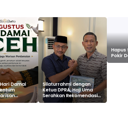
Hapus 
Pokir 
 Hari Damai
Silaturrahmi dengan
mentum
Ketua DPRA, Haji Uma
arisan
Serahkan Rekomendasi
n
Hasil FGD Penggunaan
Ruang Digital di Aceh