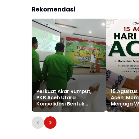
Rekomendasi
Perkuat Akar Rumput,
15 Agustus
PKB Aceh Utara
Aceh, Mo
Konsolidasi Bentuk
Menjaga W
Pengurus hingga Tingkat
Perdamaia
Gampong