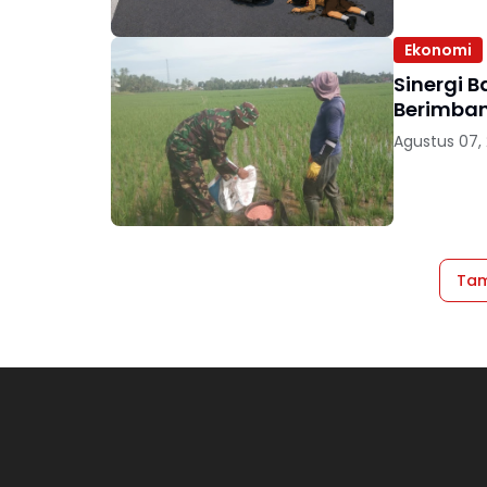
Ekonomi
Sinergi 
Berimban
Agustus 07,
Tam