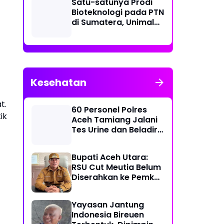
Satu-satunya Prodi
Bioteknologi pada PTN
di Sumatera, Unimal
Gelar Lokakarya
Penyusunan Kurikulum
Kesehatan
t.
60 Personel Polres
ik
Aceh Tamiang Jalani
Tes Urine dan Beladiri
untuk Usulan Kenaikan
Pangkat
Bupati Aceh Utara:
RSU Cut Meutia Belum
Diserahkan ke Pemko
Lhokseumawe
Yayasan Jantung
Indonesia Bireuen