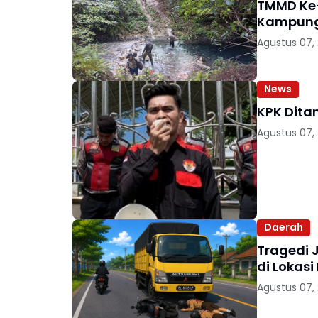
TMMD Ke
Kampung
Agustus 07,
News
KPK Dita
Agustus 07,
Daerah
Tragedi 
di Lokasi
Agustus 07,