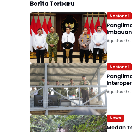
Berita Terbaru
Nasional
Panglima
Imbauan 
Agustus 07,
Nasional
Panglima TNI da
Interoper
Agustus 07,
News
Medan Te