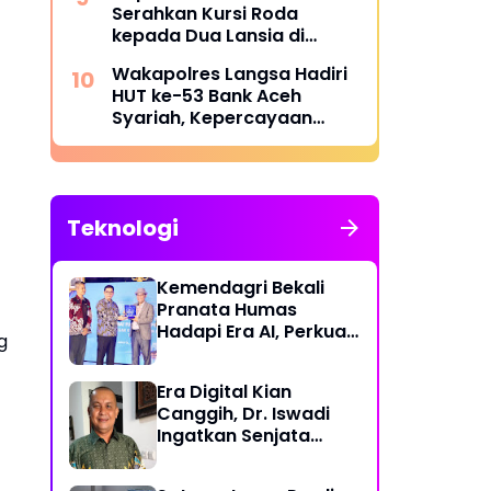
Serahkan Kursi Roda
Banggalang
kepada Dua Lansia di
Pondok Pesantren Baitul
Wakapolres Langsa Hadiri
Izzah
HUT ke-53 Bank Aceh
Syariah, Kepercayaan
Masyarakat Jadi Kunci
Teknologi
Kemendagri Bekali
Pranata Humas
Hadapi Era AI, Perkuat
g
Strategi Komunikasi
Pemerintahan Lawan
Era Digital Kian
Disinformasi
Canggih, Dr. Iswadi
Ingatkan Senjata
Utama Manusia Bukan
AI!