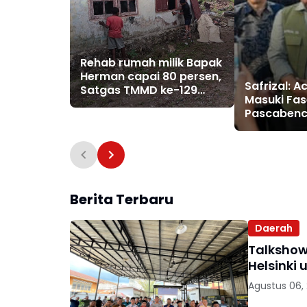
Rehab rumah milik Bapak
Herman capai 80 persen,
Safrizal: 
Satgas TMMD ke-129
Masuki Fas
Kodim 1807/Sorong
Pascabenc
Selatan hadirkan
Agustus, D
harapan baru bagi
Hadapan R
warga
Aceh
Berita Terbaru
Daerah
Talkshow
Helsinki
Agustus 06,