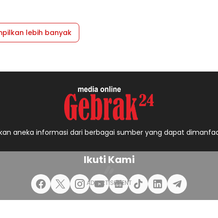
pilkan lebih banyak
an aneka informasi dari berbagai sumber yang dapat dimanfa
Ikuti Kami
imer
Pedoman Pemberitaan Media Siber
Iklan
Sitemap
Privacy Poli