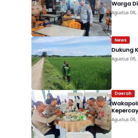
Warga D
Agustus 06,
News
Dukung K
Agustus 06,
Daerah
Wakapolr
Kepercay
Agustus 06,