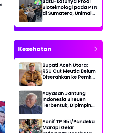
Satu-satunya Prodi
i
Bioteknologi pada PTN
di Sumatera, Unimal
Gelar Lokakarya
Penyusunan Kurikulum
Kesehatan
Bupati Aceh Utara:
RSU Cut Meutia Belum
Diserahkan ke Pemko
Lhokseumawe
Yayasan Jantung
Indonesia Bireuen
Terbentuk, Dipimpin
dr. T. Yusrizal,
Sp.JP(K)
Yonif TP 951/Pandeka
Marapi Gelar
Pulihkan Pasca-Bencana
Ber