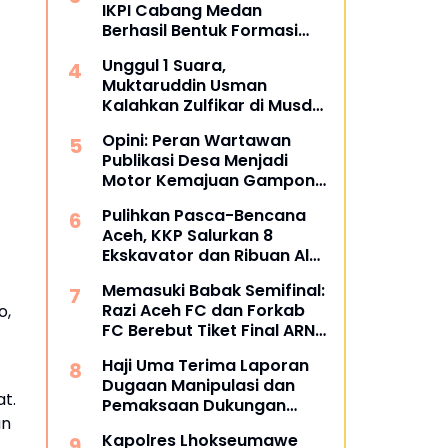
IKPI Cabang Medan
Berhasil Bentuk Formasi
Bertuliskan IKPI
Unggul 1 Suara,
Muktaruddin Usman
Kalahkan Zulfikar di Musda
SPS Aceh
Opini: Peran Wartawan
Publikasi Desa Menjadi
Motor Kemajuan Gampong
di Aceh Utara
Pulihkan Pasca-Bencana
Aceh, KKP Salurkan 8
Ekskavator dan Ribuan Alat
Perikanan
Memasuki Babak Semifinal:
Razi Aceh FC dan Forkab
o,
FC Berebut Tiket Final ARN
Cup I 2026
Haji Uma Terima Laporan
Dugaan Manipulasi dan
t.
Pemaksaan Dukungan
an
Masyarakat Terkait Izin
Kapolres Lhokseumawe
Tambang di Beutong Ateuh