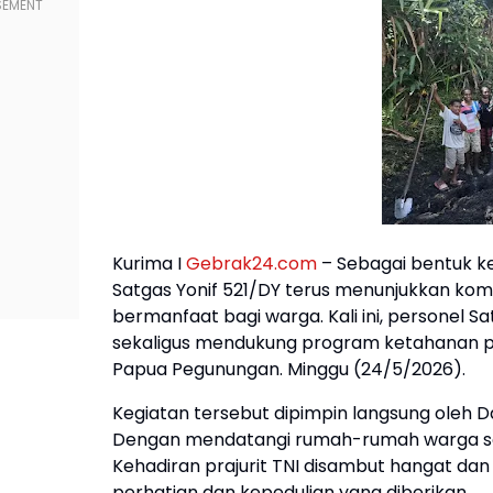
Kurima I
Gebrak24.com
– Sebagai bentuk k
Satgas Yonif 521/DY terus menunjukkan komi
bermanfaat bagi warga. Kali ini, personel 
sekaligus mendukung program ketahanan pa
Papua Pegunungan. Minggu (24/5/2026).
Kegiatan tersebut dipimpin langsung oleh Dan
Dengan mendatangi rumah-rumah warga se
Kehadiran prajurit TNI disambut hangat da
perhatian dan kepedulian yang diberikan.