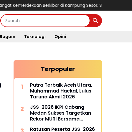
ekaan Berkibar di Kampung Sesor, Satgas TMMD Ke-129 Kodim 
Ragam
Teknologi
Opini
Terpopuler
n
Putra Terbaik Aceh Utara,
Muhammad Haekal, Lulus
Taruna Akmil 2026
JSS-2026 IKPI Cabang
Medan Sukses Targetkan
Rekor MURI Bersama
Puluhan Cabang Lain di
Ratusan Peserta JSS-2026
Indonesia