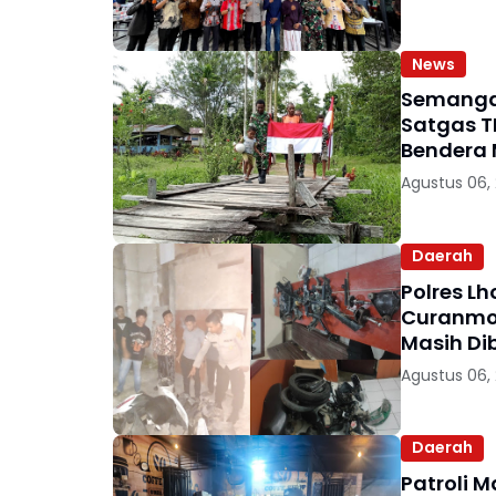
News
Semangat
Satgas T
Bendera 
Agustus 06,
Daerah
Polres L
Curanmor
Masih Di
Agustus 06,
Daerah
Patroli 