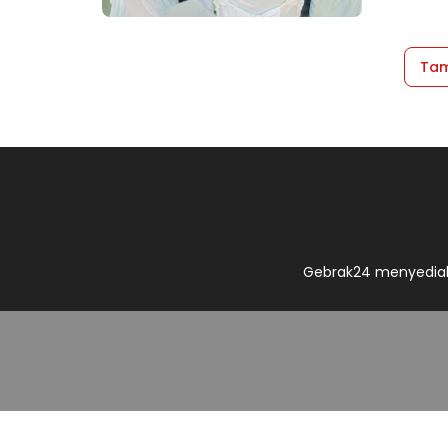
Tam
Gebrak24 menyediak
Redaksi
Discla