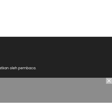
atkan oleh pembaca.
cy
Kontak kami