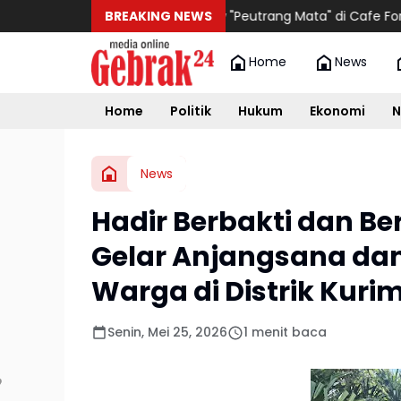
Talkshow "Peutrang Mata" di Cafe Fora: Merawa
BREAKING NEWS
Home
News
Home
Politik
Hukum
Ekonomi
N
News
Hadir Berbakti dan Be
Gelar Anjangsana da
Warga di Distrik Kuri
Senin, Mei 25, 2026
1 menit baca