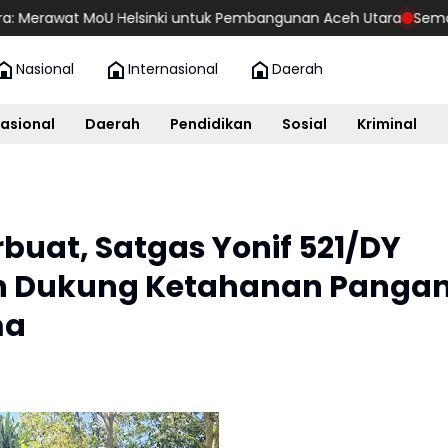
t MoU Helsinki untuk Pembangunan Aceh Utara
Semangat Kemerd
Nasional
Internasional
Daerah
asional
Daerah
Pendidikan
Sosial
Kriminal
rbuat, Satgas Yonif 521/DY
n Dukung Ketahanan Panga
ma