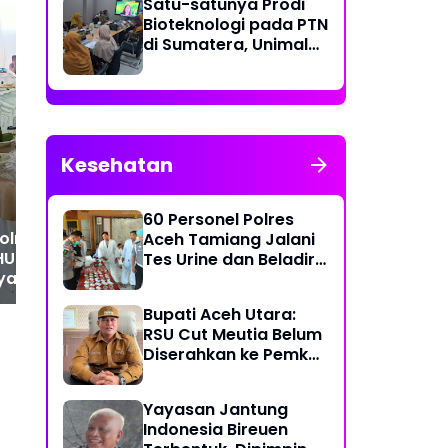
Satu-satunya Prodi
Bioteknologi pada PTN
di Sumatera, Unimal
Gelar Lokakarya
Penyusunan Kurikulum
Respons Cepat Laporan
Po
Warga, Tim Star Reborn
Am
Polres Lhokseumawe
Pel
Amankan Tujuh Sepeda
Ka
Kesehatan
Motor dari Sekelompok
Jep
Remaja
Mas
60 Personel Polres
lres Langsa
Aceh Tamiang Jalani
 HUT ke-53 Bank
Tes Urine dan Beladiri
yariah,
untuk Usulan Kenaikan
cayaan
Pangkat
Bupati Aceh Utara:
akat Jadi Kunci
RSU Cut Meutia Belum
Diserahkan ke Pemko
Lhokseumawe
Yayasan Jantung
Indonesia Bireuen