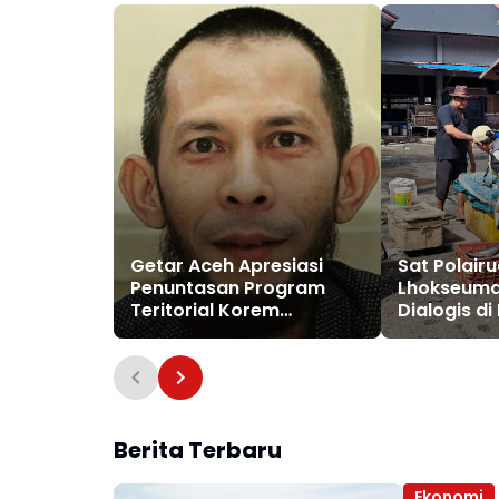
Getar Aceh Apresiasi
Sat Polairu
Penuntasan Program
Lhokseuma
Teritorial Korem
Dialogis di
011/Lilawangsa Pasca
Ajak Peda
Bencana di Aceh
Kebersiha
Kamtibma
Berita Terbaru
Ekonomi