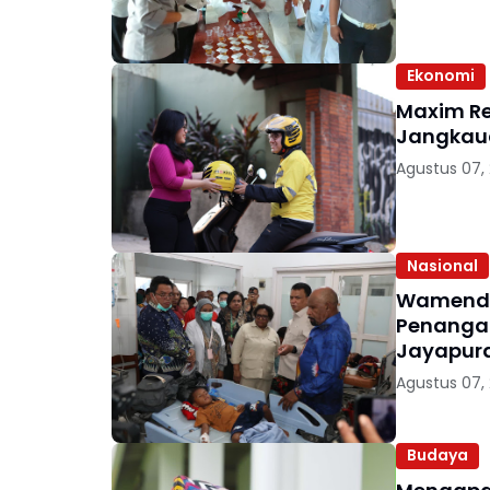
Ekonomi
Maxim Re
Agustus 07,
Nasional
Wamendag
Penanga
Jayapur
Agustus 07,
Budaya