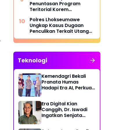
Penuntasan Program
Teritorial Korem
011/Lilawangsa Pasca
Polres Lhokseumawe
Bencana di Aceh
Ungkap Kasus Dugaan
Penculikan Terkait Utang
Piutang, Dua Terduga
.
Pelaku Diamankan
Teknologi
Kemendagri Bekali
Pranata Humas
Hadapi Era AI, Perkuat
Strategi Komunikasi
Pemerintahan Lawan
Era Digital Kian
Disinformasi
Canggih, Dr. Iswadi
Ingatkan Senjata
Utama Manusia Bukan
AI!