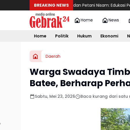
Sinergi Babinsa dan Petani Nisam: Edukasi Pemupukan 
BREAKING NEWS
Home
News
Home
Politik
Hukum
Ekonomi
N
Daerah
Warga Swadaya Timbu
Batee, Berharap Perh
Sabtu, Mei 23, 2026
Baca kurang dari satu 