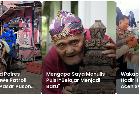
d Polres
Mengapa Saya Menulis
Wakapo
we Patroli
Puisi “Belajar Menjadi
Hadiri
 Pasar Pusong,
Batu"
Aceh S
gang Jaga
Keper
n dan
Masyar
s