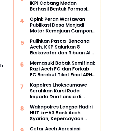
IKPI Cabang Medan
Berhasil Bentuk Formasi
Bertuliskan IKPI
Opini: Peran Wartawan
Publikasi Desa Menjadi
Motor Kemajuan Gampong
di Aceh Utara
Pulihkan Pasca-Bencana
Aceh, KKP Salurkan 8
Ekskavator dan Ribuan Alat
Perikanan
Memasuki Babak Semifinal:
ah
Razi Aceh FC dan Forkab
FC Berebut Tiket Final ARN
Cup I 2026
Kapolres Lhokseumawe
Serahkan Kursi Roda
kepada Dua Lansia di
Pondok Pesantren Baitul
Wakapolres Langsa Hadiri
p
Izzah
HUT ke-53 Bank Aceh
Syariah, Kepercayaan
Masyarakat Jadi Kunci
Getar Aceh Apresiasi