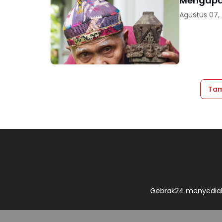
Agustus 07,
Tam
Gebrak24 menyediak