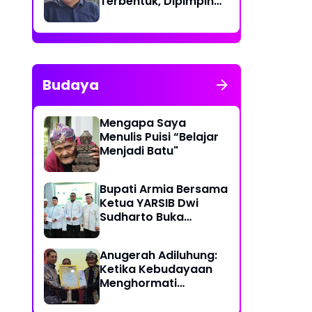
Terbentuk, Dipimpin
dr. T. Yusrizal,
Sp.JP(K)
Budaya
Mengapa Saya
Menulis Puisi “Belajar
Menjadi Batu"
5
Bupati Armia Bersama
Ketua YARSIB Dwi
Sudharto Buka
Pelatihan Pengelolaan
Masjid
Anugerah Adiluhung:
Ketika Kebudayaan
Menghormati
Kesetiaan