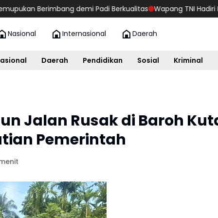
Berimbang demi Padi Berkualitas
Wapang TNI Hadiri Penyampa
Nasional
Internasional
Daerah
asional
Daerah
Pendidikan
Sosial
Kriminal
n Jalan Rusak di Baroh Kut
atian Pemerintah
menit