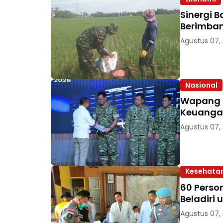
Sinergi 
Berimban
Agustus 07,
Nasional
Wapang T
Keuanga
Agustus 07,
Kesehata
60 Perso
Beladiri
Agustus 07,