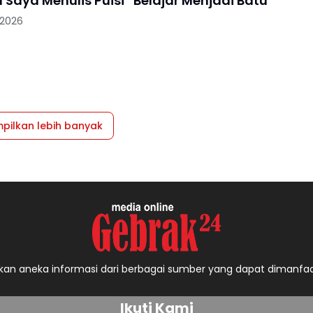
Mengapa Saya Menulis Puisi “Belajar Menjadi Batu"
 2026
pilkan lebih banyak
an aneka informasi dari berbagai sumber yang dapat dimanfa
Ikuti Kami