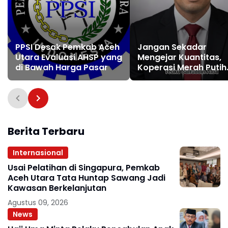
PPSI Desak Pemkab Aceh
Jangan Sekadar
Utara Evaluasi AHSP yang
Mengejar Kuantitas,
di Bawah Harga Pasar
Koperasi Merah Putih
Harus Menjadi Kekua
Ekonomi Rakyat
Berita Terbaru
Internasional
Usai Pelatihan di Singapura, Pemkab
Aceh Utara Tata Huntap Sawang Jadi
Kawasan Berkelanjutan
Agustus 09, 2026
News