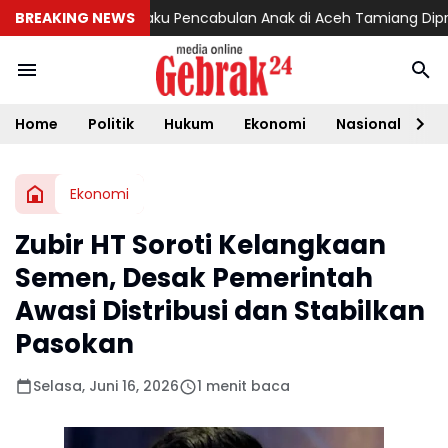
 Uma Minta Pelaku Pencabulan Anak di Aceh Tamiang Diproses 
BREAKING NEWS
Home
Politik
Hukum
Ekonomi
Nasional
D
Ekonomi
Zubir HT Soroti Kelangkaan
Semen, Desak Pemerintah
Awasi Distribusi dan Stabilkan
Pasokan
Selasa, Juni 16, 2026
1 menit baca