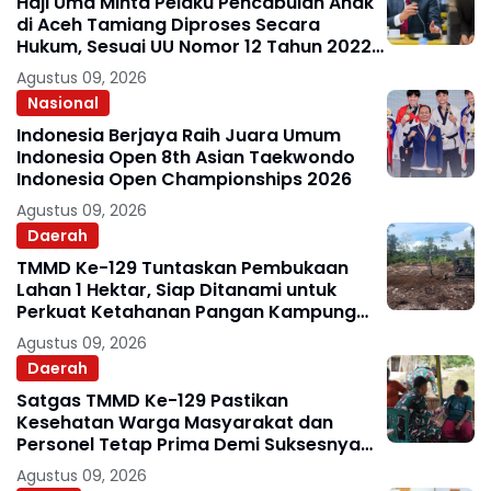
Haji Uma Minta Pelaku Pencabulan Anak
di Aceh Tamiang Diproses Secara
Hukum, Sesuai UU Nomor 12 Tahun 2022
Tentang TPKS
Agustus 09, 2026
Nasional
Indonesia Berjaya Raih Juara Umum
Indonesia Open 8th Asian Taekwondo
Indonesia Open Championships 2026
Agustus 09, 2026
Daerah
TMMD Ke-129 Tuntaskan Pembukaan
Lahan 1 Hektar, Siap Ditanami untuk
Perkuat Ketahanan Pangan Kampung
Sesor
Agustus 09, 2026
Daerah
Satgas TMMD Ke-129 Pastikan
Kesehatan Warga Masyarakat dan
Personel Tetap Prima Demi Suksesnya
TMMD di Kampung Sesor
Agustus 09, 2026