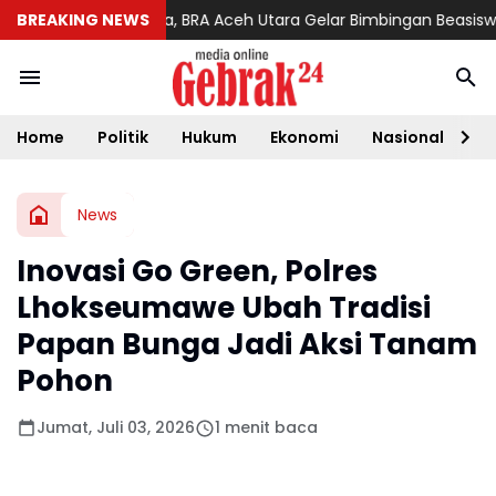
ikan Anak Muda, BRA Aceh Utara Gelar Bimbingan Beasiswa US
BREAKING NEWS
Home
Politik
Hukum
Ekonomi
Nasional
D
News
Inovasi Go Green, Polres
Lhokseumawe Ubah Tradisi
Papan Bunga Jadi Aksi Tanam
Pohon
Jumat, Juli 03, 2026
1 menit baca