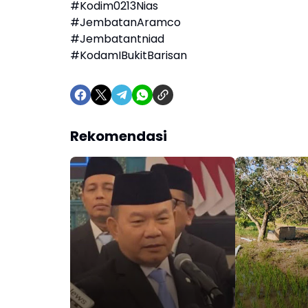
#Kodim0213Nias
#JembatanAramco
#Jembatantniad
#KodamIBukitBarisan
Rekomendasi