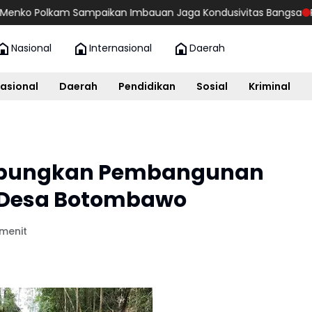
lkam Sampaikan Imbauan Jaga Kondusivitas Bangsa
Panglima T
Nasional
Internasional
Daerah
asional
Daerah
Pendidikan
Sosial
Kriminal
mpungkan Pembangunan
 Desa Botombawo
 menit