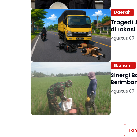
Daerah
Tragedi 
di Lokasi
Agustus 07,
Ekonomi
Sinergi 
Berimban
Agustus 07,
Tam