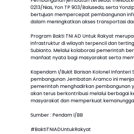
Pembangunan jembatan tersebut melibatka
0213/Nias, Yon TP 903/Baluseda, serta Yonzi
bertujuan mempercepat pembangunan infra
dalam meningkatkan akses transportasi dan
Program Bakti TNI AD Untuk Rakyat merup
infrastruktur di wilayah terpencil dan tert
Subianto. Melalui kolaborasi pemerintah 
manfaat nyata bagi masyarakat serta memb
Kapendam I/Bukit Barisan Kolonel Infanteri
pembangunan Jembatan Aramco ini menjad
pemerintah menghadirkan pembangunan ya
akan terus berkontribusi melalui berbaga
masyarakat dan memperkuat kemanunggalan
Sumber : Pendam l/BB
#BaktiTNIADUntukRakyat