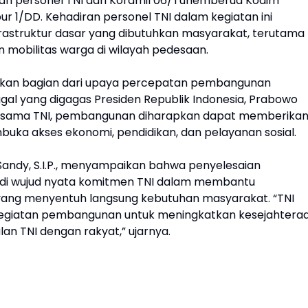
n personel TNI dari Koramil 06/Tuhemberua Kodim
pur 1/DD. Kehadiran personel TNI dalam kegiatan ini
struktur dasar yang dibutuhkan masyarakat, terutama
 mobilitas warga di wilayah pedesaan.
akan bagian dari upaya percepatan pembangunan
inggal yang digagas Presiden Republik Indonesia, Prabowo
bersama TNI, pembangunan diharapkan dapat memberika
uka akses ekonomi, pendidikan, dan pelayanan sosial.
 Sandy, S.I.P., menyampaikan bahwa penyelesaian
i wujud nyata komitmen TNI dalam membantu
ng menyentuh langsung kebutuhan masyarakat. “TNI
i kegiatan pembangunan untuk meningkatkan kesejahtera
 TNI dengan rakyat,” ujarnya.