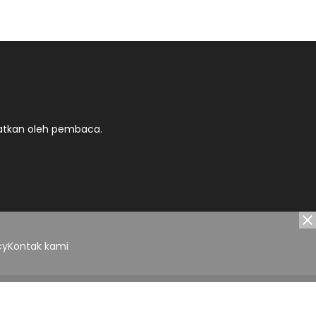
atkan oleh pembaca.
cy
Kontak kami