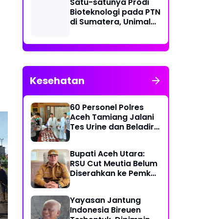
Satu-satunya Prodi
Bioteknologi pada PTN
di Sumatera, Unimal
Gelar Lokakarya
Penyusunan Kurikulum
Kesehatan
60 Personel Polres
Aceh Tamiang Jalani
Tes Urine dan Beladiri
untuk Usulan Kenaikan
Pangkat
Bupati Aceh Utara:
JSS-2026 IKPI Cabang
Cek
RSU Cut Meutia Belum
Medan Sukses Targetkan
Bab
Diserahkan ke Pemko
Rekor MURI Bersama
di
Lhokseumawe
Puluhan Cabang Lain di
Indonesia
Yayasan Jantung
Indonesia Bireuen