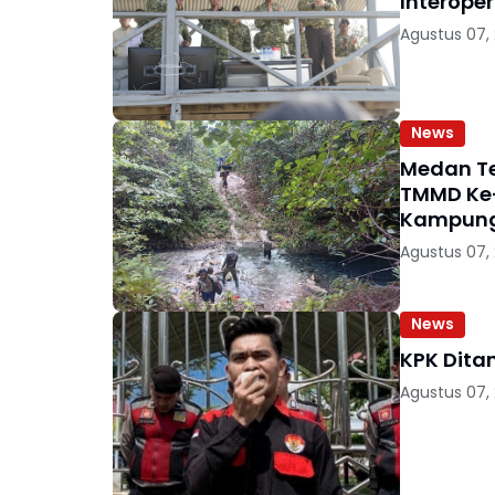
Interoper
Agustus 07,
News
Medan Te
TMMD Ke
Kampung
Agustus 07,
News
KPK Dita
Agustus 07,