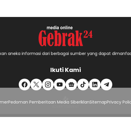
an aneka informasi dari berbagai sumber yang dapat dimanfa
Ikuti Kami
imer
Pedoman Pemberitaan Media Siber
Iklan
Sitemap
Privacy Poli
Copyright © 2023 -
2026, Gebrak24.
All right reserved