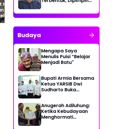
Terbentuk, Dipimpin
HUT RI ke-81, TNI-
dr. T. Yusrizal,
dan Warga Cot
Sp.JP(K)
Gelar Aksi Gotong
g
Budaya
Mengapa Saya
Menulis Puisi “Belajar
Menjadi Batu"
Bupati Armia Bersama
Ketua YARSIB Dwi
Sudharto Buka
Pelatihan Pengelolaan
Masjid
Anugerah Adiluhung:
Ketika Kebudayaan
Menghormati
Kesetiaan