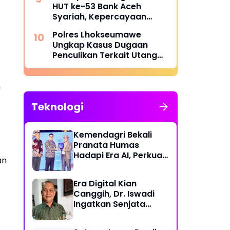
HUT ke-53 Bank Aceh
Syariah, Kepercayaan
Masyarakat Jadi Kunci
Polres Lhokseumawe
Ungkap Kasus Dugaan
Penculikan Terkait Utang
Piutang, Dua Terduga
Pelaku Diamankan
n
Teknologi
Kemendagri Bekali
Pranata Humas
Hadapi Era AI, Perkuat
an
Strategi Komunikasi
Pemerintahan Lawan
Era Digital Kian
Disinformasi
Canggih, Dr. Iswadi
Ingatkan Senjata
Utama Manusia Bukan
AI!