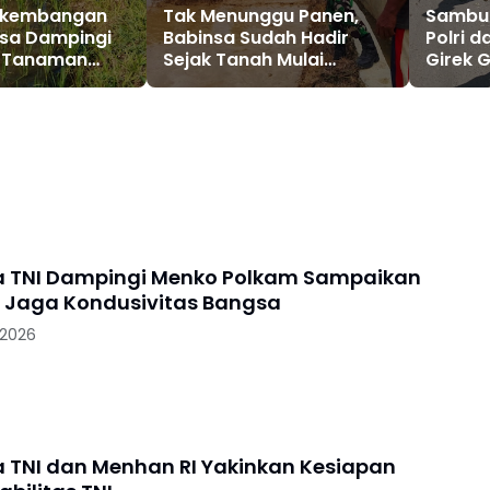
rkembangan
Tak Menunggu Panen,
Sambut 
nsa Dampingi
Babinsa Sudah Hadir
Polri 
k Tanaman
Sejak Tanah Mulai
Girek 
Dibajak
Royon
 TNI Dampingi Menko Polkam Sampaikan
Jaga Kondusivitas Bangsa
 2026
n Menhan RI Yakinkan Kesiapan