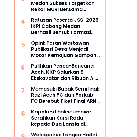
Medan Sukses Targetkan
Rekor MURI Bersama
Puluhan Cabang Lain di
Ratusan Peserta JSS-2026
Indonesia
IKPI Cabang Medan
Berhasil Bentuk Formasi
Bertuliskan IKPI
Opini: Peran Wartawan
Publikasi Desa Menjadi
Motor Kemajuan Gampong
di Aceh Utara
Pulihkan Pasca-Bencana
Aceh, KKP Salurkan 8
Ekskavator dan Ribuan Alat
Perikanan
Memasuki Babak Semifinal:
Razi Aceh FC dan Forkab
FC Berebut Tiket Final ARN
Cup I 2026
Kapolres Lhokseumawe
Serahkan Kursi Roda
kepada Dua Lansia di
Pondok Pesantren Baitul
Wakapolres Langsa Hadiri
Izzah