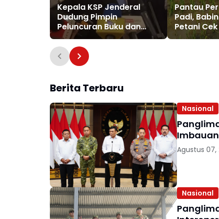
Kepala KSP Jenderal
Pantau Pe
Dudung Pimpin
Padi, Babi
Peluncuran Buku dan
Petani Ce
Diskusi Undang-Undang
Padi
Perekonomian Nasional
Berita Terbaru
Nasional
Panglima
Imbauan 
Agustus 07,
Nasional
Panglima TNI da