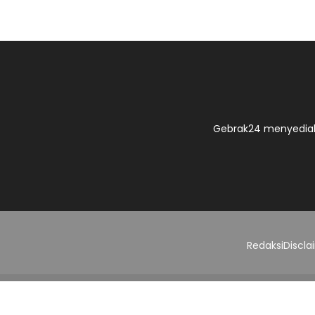
Gebrak24 menyediak
Redaksi
Discla