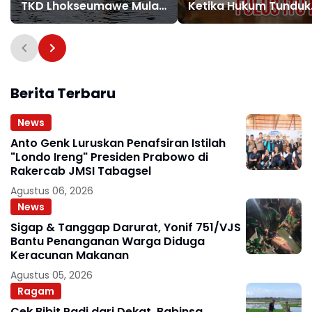
TKD Lhokseumawe Mulai
Ketika Hukum Tunduk
Dioptimalkan
pada Bargaining Pow
dan Panggung Elit
Berita Terbaru
News
Anto Genk Luruskan Penafsiran Istilah
"Londo Ireng" Presiden Prabowo di
Rakercab JMSI Tabagsel
Agustus 06, 2026
News
Sigap & Tanggap Darurat, Yonif 751/VJS
Bantu Penanganan Warga Diduga
Keracunan Makanan
Agustus 05, 2026
Ragam
Cek Bibit Padi dari Dekat, Babinsa