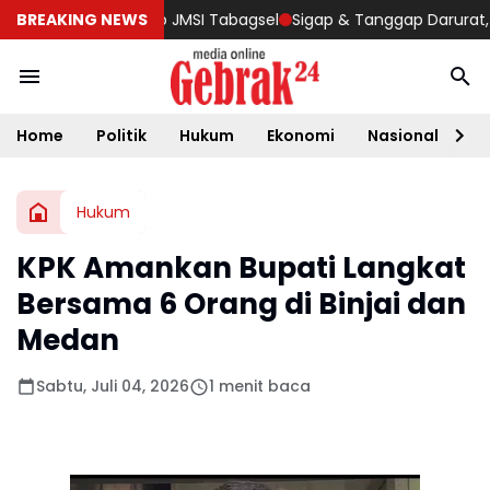
bowo di Rakercab JMSI Tabagsel
BREAKING NEWS
Sigap & Tanggap Darurat, Yon
Home
Politik
Hukum
Ekonomi
Nasional
D
Hukum
KPK Amankan Bupati Langkat
Bersama 6 Orang di Binjai dan
Medan
Sabtu, Juli 04, 2026
1 menit baca