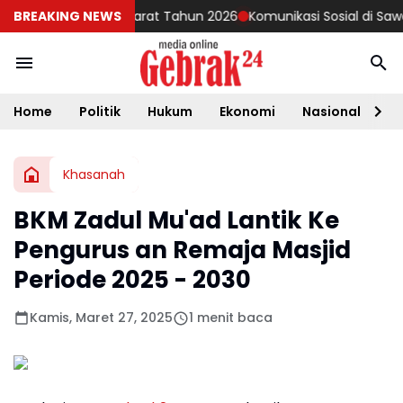
Reguler Matra Darat Tahun 2026
BREAKING NEWS
Komunikasi Sosial di Sawah, Ba
Home
Politik
Hukum
Ekonomi
Nasional
D
Khasanah
BKM Zadul Mu'ad Lantik Ke
Pengurus an Remaja Masjid
Periode 2025 - 2030
Kamis, Maret 27, 2025
1 menit baca