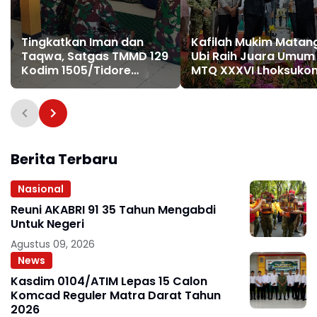
Tingkatkan Iman dan
Kafilah Mukim Matan
Taqwa, Satgas TMMD 129
Ubi Raih Juara Umum
Kodim 1505/Tidore
MTQ XXXVI Lhoksukon
Tunaikan Shalat Jumat
Bawa Pulang Emas
Bersama Warga
Batangan
Berita Terbaru
Nasional
Reuni AKABRI 91 35 Tahun Mengabdi
Untuk Negeri
Agustus 09, 2026
News
Kasdim 0104/ATIM Lepas 15 Calon
Komcad Reguler Matra Darat Tahun
2026