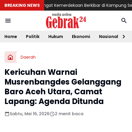
 Utara
BREAKING NEWS
Semangat Kemerdekaan Berkibar di Kampung Sesor, Sat
Home
Politik
Hukum
Ekonomi
Nasional
D
Daerah
Kericuhan Warnai
Musrenbangdes Gelanggang
Baro Aceh Utara, Camat
Lapang: Agenda Ditunda
Sabtu, Mei 16, 2026
2 menit baca