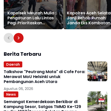
Kapolsek Meurah Mulia :
Kapolres Aceh Selata
Pengaturan Lalu Lintas
Janji Rehab Rumah
Pagi Prioritaskan
Janda Eks Kombatan
Keselamatan Pelajar dan
GAM hingga Bantu Mo
Kelancaran Aktivitas
UMKM
Warga
Berita Terbaru
Daerah
Talkshow "Peutrang Mata" di Cafe Fora:
Merawat MoU Helsinki untuk
Pembangunan Aceh Utara
Agustus 06, 2026
News
Semangat Kemerdekaan Berkibar di
Kampung Sesor, Satgas TMMD Ke-129