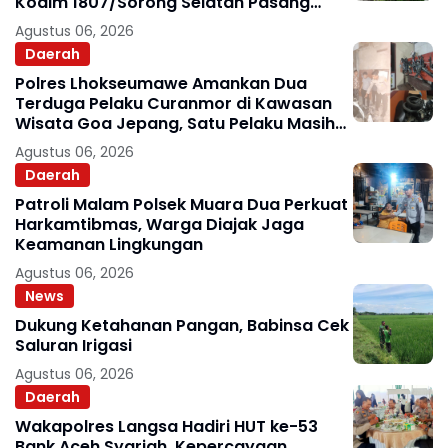
Kodim 1807/Sorong Selatan Pasang
Bendera Merah Putih
Agustus 06, 2026
Daerah
Polres Lhokseumawe Amankan Dua
Terduga Pelaku Curanmor di Kawasan
Wisata Goa Jepang, Satu Pelaku Masih
Diburu
Agustus 06, 2026
Daerah
Patroli Malam Polsek Muara Dua Perkuat
Harkamtibmas, Warga Diajak Jaga
Keamanan Lingkungan
Agustus 06, 2026
News
Dukung Ketahanan Pangan, Babinsa Cek
Saluran Irigasi
Agustus 06, 2026
Daerah
Wakapolres Langsa Hadiri HUT ke-53
Bank Aceh Syariah, Kepercayaan