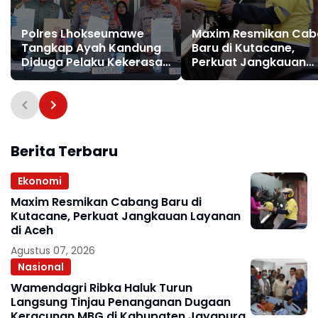
Polres Lhokseumawe
Maxim Resmikan Ca
Tangkap Ayah Kandung
Baru di Kutacane,
Diduga Pelaku Kekerasan
Perkuat Jangkauan
Seksual Anak
Layanan di Aceh
Berita Terbaru
Ekonomi
Maxim Resmikan Cabang Baru di
Kutacane, Perkuat Jangkauan Layanan
di Aceh
Agustus 07, 2026
Nasional
Wamendagri Ribka Haluk Turun
Langsung Tinjau Penanganan Dugaan
Keracunan MBG di Kabupaten Jayapura