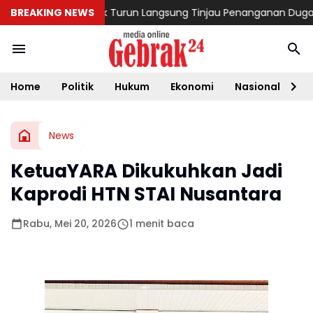
ri Ribka Haluk Turun Langsung Tinjau Penanganan Dugaan Ke
BREAKING NEWS
Home
Politik
Hukum
Ekonomi
Nasional
D
News
KetuaYARA Dikukuhkan Jadi
Kaprodi HTN STAI Nusantara
Rabu, Mei 20, 2026
1 menit baca
‎