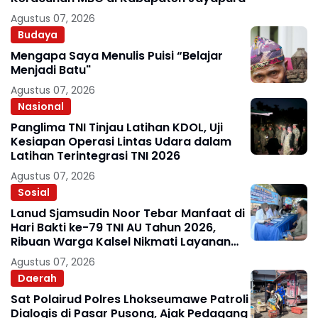
Agustus 07, 2026
Budaya
Mengapa Saya Menulis Puisi “Belajar
Menjadi Batu"
Agustus 07, 2026
Nasional
Panglima TNI Tinjau Latihan KDOL, Uji
Kesiapan Operasi Lintas Udara dalam
Latihan Terintegrasi TNI 2026
Agustus 07, 2026
Sosial
Lanud Sjamsudin Noor Tebar Manfaat di
Hari Bakti ke-79 TNI AU Tahun 2026,
Ribuan Warga Kalsel Nikmati Layanan
Kesehatan Gratis dan Bazar UMKM
Agustus 07, 2026
Murah
Daerah
Sat Polairud Polres Lhokseumawe Patroli
Dialogis di Pasar Pusong, Ajak Pedagang