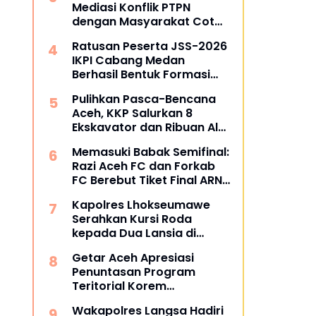
Mediasi Konflik PTPN
dengan Masyarakat Cot
Girek, Warga Sampaikan
Ratusan Peserta JSS-2026
Apresiasi
IKPI Cabang Medan
Berhasil Bentuk Formasi
Bertuliskan IKPI
Pulihkan Pasca-Bencana
Aceh, KKP Salurkan 8
Ekskavator dan Ribuan Alat
Perikanan
Memasuki Babak Semifinal:
Razi Aceh FC dan Forkab
FC Berebut Tiket Final ARN
Cup I 2026
Kapolres Lhokseumawe
Serahkan Kursi Roda
kepada Dua Lansia di
Pondok Pesantren Baitul
Getar Aceh Apresiasi
Izzah
Penuntasan Program
Teritorial Korem
011/Lilawangsa Pasca
Wakapolres Langsa Hadiri
Bencana di Aceh