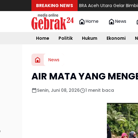
g Pendidikan Anak Muda, BRA Aceh Utara Gelar Bimbingan Beas
BREAKING NEWS
Home
News
Home
Politik
Hukum
Ekonomi
N
News
AIR MATA YANG MENG
Senin, Juni 08, 2026
1 menit baca