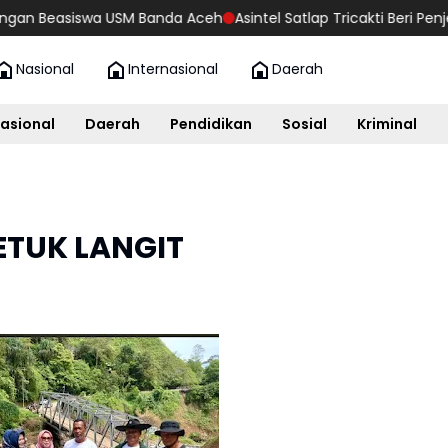
iswa USM Banda Aceh
Asintel Satlap Tricakti Beri Penjelasan Te
Nasional
Internasional
Daerah
asional
Daerah
Pendidikan
Sosial
Kriminal
ETUK LANGIT