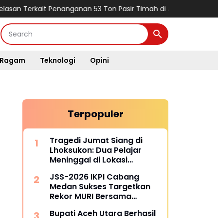
rkait Penanganan 53 Ton Pasir Timah di Air Merbau
TMMD Ke-129 
Ragam
Teknologi
Opini
Terpopuler
Tragedi Jumat Siang di
Lhoksukon: Dua Pelajar
Meninggal di Lokasi
Kejadian
JSS-2026 IKPI Cabang
Medan Sukses Targetkan
Rekor MURI Bersama
Puluhan Cabang Lain di
Bupati Aceh Utara Berhasil
Indonesia