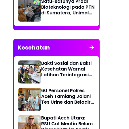
Satu-satunya Prodi
Bioteknologi pada PTN
di Sumatera, Unimal
Gelar Lokakarya
Penyusunan Kurikulum
Kesehatan
Bakti Sosial dan Bakti
Kesehatan Warnai
Latihan Terintegrasi
TNI 2026
60 Personel Polres
Aceh Tamiang Jalani
Tes Urine dan Beladiri
untuk Usulan Kenaikan
Pangkat
Bupati Aceh Utara:
RSU Cut Meutia Belum