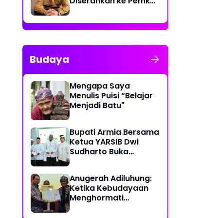
Diserahkan ke Pemko
Lhokseumawe
Budaya
Mengapa Saya
Menulis Puisi “Belajar
Menjadi Batu"
Bupati Armia Bersama
Ketua YARSIB Dwi
Sudharto Buka
Pelatihan Pengelolaan
Masjid
Anugerah Adiluhung:
Ketika Kebudayaan
Menghormati
Kesetiaan