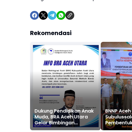
Rekomendasi
Dukung Pendidikan Anak
BNNP Aceh
Muda, BRA Aceh Utara
Subulussa
Gelar Bimbingan
Pembentuk
Beasiswa USM Banda
untuk Dek