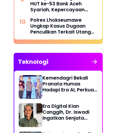
HUT ke-53 Bank Aceh
Syariah, Kepercayaan
Masyarakat Jadi Kunci
Polres Lhokseumawe
Ungkap Kasus Dugaan
Penculikan Terkait Utang
Piutang, Dua Terduga
Pelaku Diamankan
Teknologi
Kemendagri Bekali
Pranata Humas
Hadapi Era AI, Perkuat
Strategi Komunikasi
Pemerintahan Lawan
Era Digital Kian
Disinformasi
Canggih, Dr. Iswadi
Ingatkan Senjata
Utama Manusia Bukan
AI!