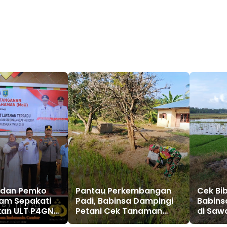
 dan Pemko
Pantau Perkembangan
Cek Bib
lam Sepakati
Padi, Babinsa Dampingi
Babins
an ULT P4GN
Petani Cek Tanaman
di Saw
atkan Layanan
Padi