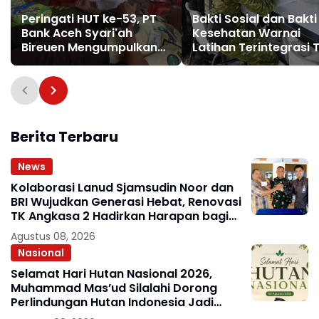
Peringati HUT ke-53, PT
Bakti Sosial dan Bakti
Bank Aceh Syari'ah
Kesehatan Warnai
Bireuen Mengumpulkan
Latihan Terintegrasi T
153 Kantong Darah Untuk
2026
Sumbangkan Kepada
Masyarakat
Berita Terbaru
News
Kolaborasi Lanud Sjamsudin Noor dan
BRI Wujudkan Generasi Hebat, Renovasi
TK Angkasa 2 Hadirkan Harapan bagi
Masa Depan Anak
Agustus 08, 2026
Nasional
Selamat Hari Hutan Nasional 2026,
Muhammad Mas’ud Silalahi Dorong
Perlindungan Hutan Indonesia Jadi
Agenda Strategis Pemerintah