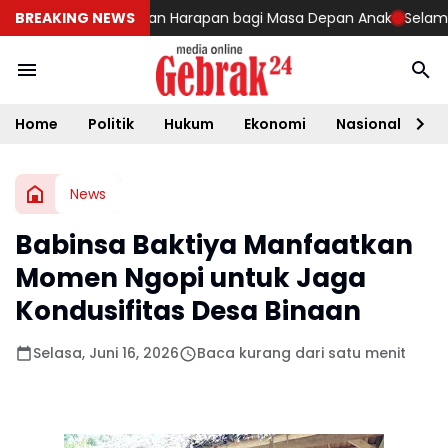
K Angkasa 2 Hadirkan Harapan bagi Masa Depan Anak
BREAKING NEWS
Selamat Ha
Home
Politik
Hukum
Ekonomi
Nasional
D
News
Babinsa Baktiya Manfaatkan
Momen Ngopi untuk Jaga
Kondusifitas Desa Binaan
Selasa, Juni 16, 2026
Baca kurang dari satu menit