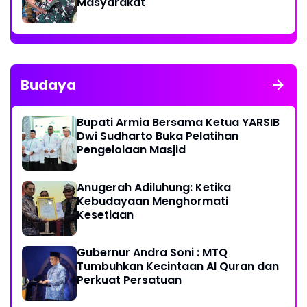
Masyarakat
Budaya
Bupati Armia Bersama Ketua YARSIB
Dwi Sudharto Buka Pelatihan
Pengelolaan Masjid
Anugerah Adiluhung: Ketika
Kebudayaan Menghormati
Kesetiaan
Gubernur Andra Soni : MTQ
Tumbuhkan Kecintaan Al Quran dan
Perkuat Persatuan