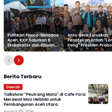
Pulihkan Pasca-Bencana
Anto Genk Luruskan
Aceh, KKP Salurkan 8
Penafsiran Istilah "L
Ekskavator dan Ribuan
Ireng" Presiden Prab
Alat Perikanan
di Rakercab JMSI
Tabagsel
Berita Terbaru
Daerah
Talkshow "Peutrang Mata" di Cafe Fora:
Merawat MoU Helsinki untuk
Pembangunan Aceh Utara
Agustus 06, 2026