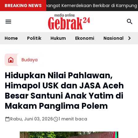
eh Utara
BREAKING NEWS
Semangat Kemerdekaan Berkibar di Kampung Sesor, 
Home
Politik
Hukum
Ekonomi
Nasional
D
Budaya
Hidupkan Nilai Pahlawan,
Himapol USK dan JASA Aceh
Besar Santuni Anak Yatim di
Makam Panglima Polem
Rabu, Juni 03, 2026
1 menit baca