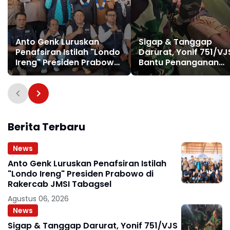
Anto Genk Luruskan
Sigap & Tanggap
Penafsiran Istilah "Londo
Darurat, Yonif 751/VJ
Ireng" Presiden Prabowo
Bantu Penanganan
di Rakercab JMSI
Warga Diduga
Tabagsel
Keracunan Makanan
Berita Terbaru
News
Anto Genk Luruskan Penafsiran Istilah
"Londo Ireng" Presiden Prabowo di
Rakercab JMSI Tabagsel
Agustus 06, 2026
News
Sigap & Tanggap Darurat, Yonif 751/VJS