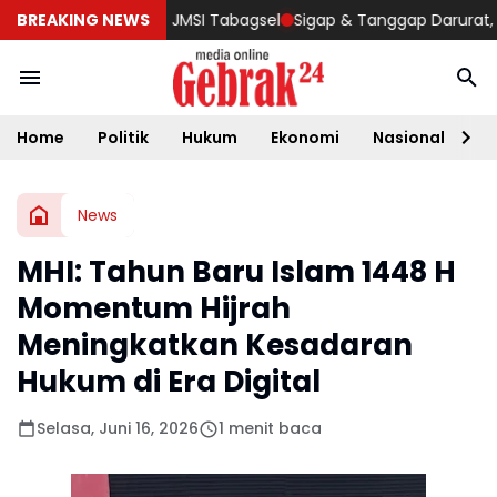
bowo di Rakercab JMSI Tabagsel
BREAKING NEWS
Sigap & Tanggap Darurat, Yon
Home
Politik
Hukum
Ekonomi
Nasional
D
News
MHI: Tahun Baru Islam 1448 H
Momentum Hijrah
Meningkatkan Kesadaran
Hukum di Era Digital
Selasa, Juni 16, 2026
1 menit baca