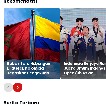
Rekomendasi
Babak Baru Hubungan
Indonesia Berjaya Rai
Bilateral, Kolombia
Juara Umum Indones
Tegaskan Pengakuan
Open 8th Asian
Atas Kedaulatan Maroko
Taekwondo Indonesi
di Wilayah Sahara
Open Championships
2026
Berita Terbaru