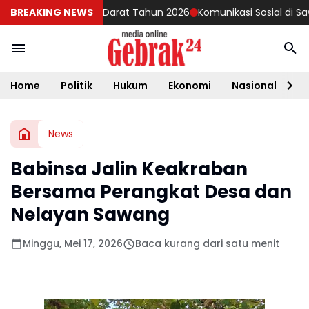
Reguler Matra Darat Tahun 2026
BREAKING NEWS
Komunikasi Sosial di Sawah, B
Home
Politik
Hukum
Ekonomi
Nasional
D
News
Babinsa Jalin Keakraban
Bersama Perangkat Desa dan
Nelayan Sawang
Minggu, Mei 17, 2026
Baca kurang dari satu menit