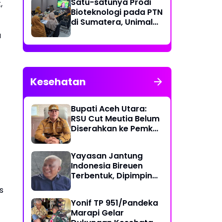
Satu-satunya Prodi
,
Bioteknologi pada PTN
di Sumatera, Unimal
Gelar Lokakarya
a
Penyusunan Kurikulum
Kesehatan
Bupati Aceh Utara:
RSU Cut Meutia Belum
Diserahkan ke Pemko
Lhokseumawe
Yayasan Jantung
Indonesia Bireuen
Terbentuk, Dipimpin
dr. T. Yusrizal,
s
Sp.JP(K)
Yonif TP 951/Pandeka
Marapi Gelar