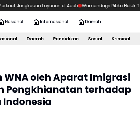
kauan Layanan di Aceh
Wamendagri Ribka Haluk Turun Langsu
Nasional
Internasional
Daerah
asional
Daerah
Pendidikan
Sosial
Kriminal
WNA oleh Aparat Imigrasi
ah Pengkhianatan terhadap
 Indonesia