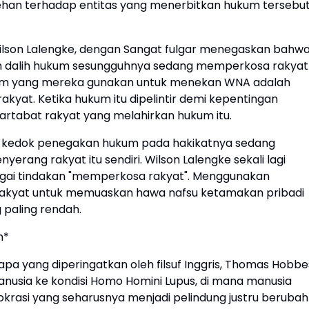
han terhadap entitas yang menerbitkan hukum tersebut
 Wilson Lalengke, dengan Sangat fulgar menegaskan bahw
 dalih hukum sesungguhnya sedang memperkosa rakyat
kum yang mereka gunakan untuk menekan WNA adalah
kyat. Ketika hukum itu dipelintir demi kepentingan
artabat rakyat yang melahirkan hukum itu.
k kedok penegakan hukum pada hakikatnya sedang
erang rakyat itu sendiri. Wilson Lalengke sekali lagi
gai tindakan "memperkosa rakyat". Menggunakan
h rakyat untuk memuaskan hawa nafsu ketamakan pribadi
paling rendah.
n*
 apa yang diperingatkan oleh filsuf Inggris, Thomas Hobbe
anusia ke kondisi Homo Homini Lupus, di mana manusia
rokrasi yang seharusnya menjadi pelindung justru berubah