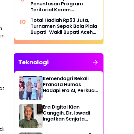
Penuntasan Program
Teritorial Korem
011/Lilawangsa Pasca
Total Hadiah Rp53 Juta,
Bencana di Aceh
Turnamen Sepak Bola Piala
a
Bupati-Wakil Bupati Aceh
an
Utara Cup II Resmi Bergulir
Teknologi
Kemendagri Bekali
Pranata Humas
at
Hadapi Era AI, Perkuat
Strategi Komunikasi
Pemerintahan Lawan
Era Digital Kian
Disinformasi
Canggih, Dr. Iswadi
Ingatkan Senjata
Utama Manusia Bukan
i,
AI!