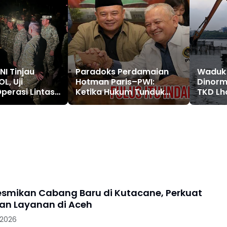
NI Tinjau
Paradoks Perdamaian
Waduk
L, Uji
Hotman Paris–PWI:
Dinorm
perasi Lintas
Ketika Hukum Tunduk
TKD Lh
am Latihan
pada Bargaining Power
Diopti
si TNI 2026
dan Panggung Elit
smikan Cabang Baru di Kutacane, Perkuat
Jangkauan Layanan di Aceh
 2026