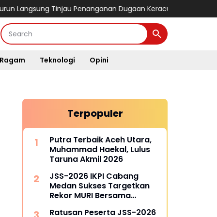
ng Tinjau Penanganan Dugaan Keracunan MBG di Kabupaten Jay
Ragam
Teknologi
Opini
Terpopuler
Putra Terbaik Aceh Utara,
Muhammad Haekal, Lulus
Taruna Akmil 2026
JSS-2026 IKPI Cabang
Medan Sukses Targetkan
Rekor MURI Bersama
Puluhan Cabang Lain di
Ratusan Peserta JSS-2026
Indonesia