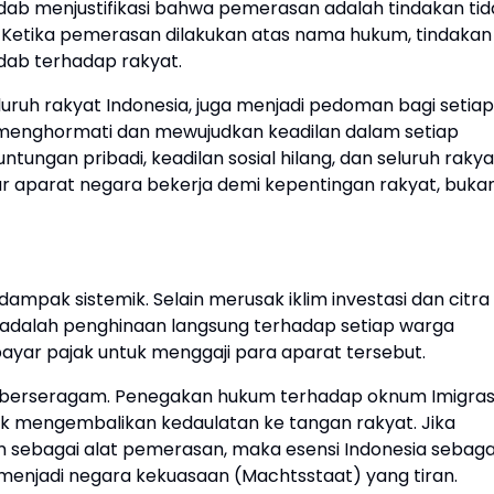
adab menjustifikasi bahwa pemerasan adalah tindakan tid
Ketika pemerasan dilakukan atas nama hukum, tindakan
ab terhadap rakyat.
seluruh rakyat Indonesia, juga menjadi pedoman bagi setiap
 menghormati dan mewujudkan keadilan dalam setiap
tungan pribadi, keadilan sosial hilang, dan seluruh rakya
ar aparat negara bekerja demi kepentingan rakyat, buka
mpak sistemik. Selain merusak iklim investasi dan citra
ini adalah penghinaan langsung terhadap setiap warga
yar pajak untuk menggaji para aparat tersebut.
e berseragam. Penegakan hukum terhadap oknum Imigras
uk mengembalikan kedaulatan ke tangan rakyat. Jika
 sebagai alat pemerasan, maka esensi Indonesia sebaga
enjadi negara kekuasaan (Machtsstaat) yang tiran.