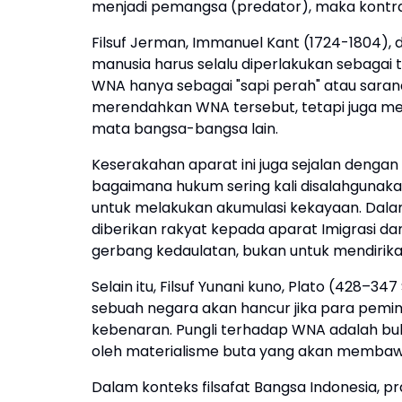
menjadi pemangsa (predator), maka kontrak
Filsuf Jerman, Immanuel Kant (1724-1804)
manusia harus selalu diperlakukan sebagai 
WNA hanya sebagai "sapi perah" atau saran
merendahkan WNA tersebut, tetapi juga m
mata bangsa-bangsa lain.
Keserakahan aparat ini juga sejalan dengan 
bagaimana hukum sering kali disalahgunaka
untuk melakukan akumulasi kekayaan. Dalam
diberikan rakyat kepada aparat Imigrasi d
gerbang kedaulatan, bukan untuk mendirika
Selain itu, Filsuf Yunani kuno, Plato (428
sebuah negara akan hancur jika para pemi
kebenaran. Pungli terhadap WNA adalah bukt
oleh materialisme buta yang akan membaw
Dalam konteks filsafat Bangsa Indonesia, p