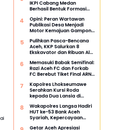
IKPI Cabang Medan
Berhasil Bentuk Formasi
Bertuliskan IKPI
Opini: Peran Wartawan
Publikasi Desa Menjadi
Motor Kemajuan Gampong
di Aceh Utara
Pulihkan Pasca-Bencana
Aceh, KKP Salurkan 8
Ekskavator dan Ribuan Alat
Perikanan
Memasuki Babak Semifinal:
Razi Aceh FC dan Forkab
FC Berebut Tiket Final ARN
Cup I 2026
Kapolres Lhokseumawe
Serahkan Kursi Roda
kepada Dua Lansia di
Pondok Pesantren Baitul
Wakapolres Langsa Hadiri
Izzah
HUT ke-53 Bank Aceh
Syariah, Kepercayaan
ai
Masyarakat Jadi Kunci
Getar Aceh Apresiasi