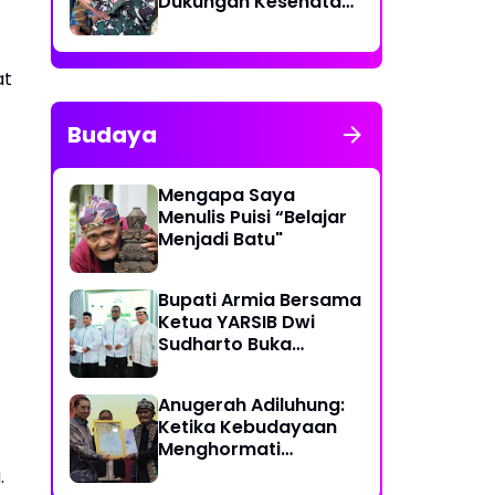
Dukungan Kesehatan
Keliling bagi
Masyarakat
at
Budaya
Mengapa Saya
Menulis Puisi “Belajar
Menjadi Batu"
Bupati Armia Bersama
Ketua YARSIB Dwi
Sudharto Buka
Pelatihan Pengelolaan
Masjid
Anugerah Adiluhung:
Ketika Kebudayaan
Menghormati
Kesetiaan
.