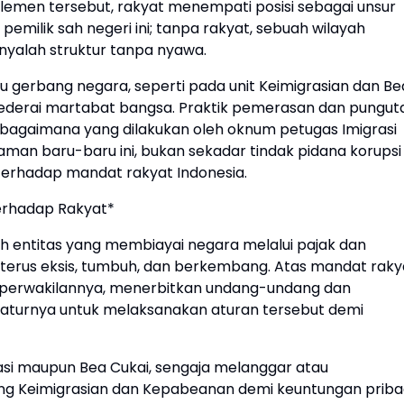
lemen tersebut, rakyat menempati posisi sebagai unsur
emilik sah negeri ini; tanpa rakyat, sebuah wilayah
nyalah struktur tanpa nyawa.
tu gerbang negara, seperti pada unit Keimigrasian dan Be
encederai martabat bangsa. Praktik pemerasan dan pungut
ebagaimana yang dilakukan oleh oknum petugas Imigrasi
man baru-baru ini, bukan sekadar tindak pidana korupsi
terhadap mandat rakyat Indonesia.
erhadap Rakyat*
h entitas yang membiayai negara melalui pajak dan
terus eksis, tumbuh, dan berkembang. Atas mandat raky
ui perwakilannya, menerbitkan undang-undang dan
aturnya untuk melaksanakan aturan tersebut demi
grasi maupun Bea Cukai, sengaja melanggar atau
 Keimigrasian dan Kepabeanan demi keuntungan pribad