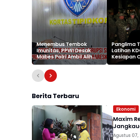
Menembus Tembok
Panglima T
Imunitas, PPWI Desak
Latihan KDO
Mabes Polri Ambil Alih
Kesiapan O
Kasus Korupsi SPPD Fiktif
Udara dal
DPRD Riau
Terintegra
Berita Terbaru
Ekonomi
Maxim Re
Agustus 07,