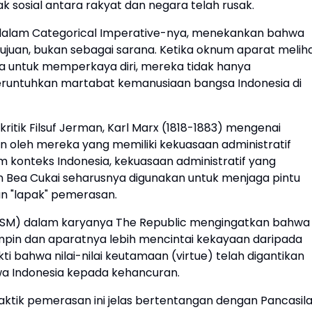
 sosial antara rakyat dan negara telah rusak.
, dalam Categorical Imperative-nya, menekankan bahwa
tujuan, bukan sebagai sarana. Ketika oknum aparat melih
a untuk memperkaya diri, mereka tidak hanya
eruntuhkan martabat kemanusiaan bangsa Indonesia di
kritik Filsuf Jerman, Karl Marx (1818-1883) mengenai
n oleh mereka yang memiliki kekuasaan administratif
 konteks Indonesia, kekuasaan administratif yang
an Bea Cukai seharusnya digunakan untuk menjaga pintu
n "lapak" pemerasan.
–347 SM) dalam karyanya The Republic mengingatkan bahwa
mpin dan aparatnya lebih mencintai kekayaan daripada
i bahwa nilai-nilai keutamaan (virtue) telah digantikan
a Indonesia kepada kehancuran.
raktik pemerasan ini jelas bertentangan dengan Pancasila