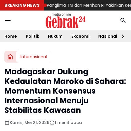
sivitas Bangsa
BREAKING NEWS
Panglima TNI dan Menhan RI Yakinkan Kesiapan I
Home
Politik
Hukum
Ekonomi
Nasional
D
Internasional
Madagaskar Dukung
Kedaulatan Maroko di Sahara:
Momentum Konsensus
Internasional Menuju
Stabilitas Kawasan
Kamis, Mei 21, 2026
1 menit baca