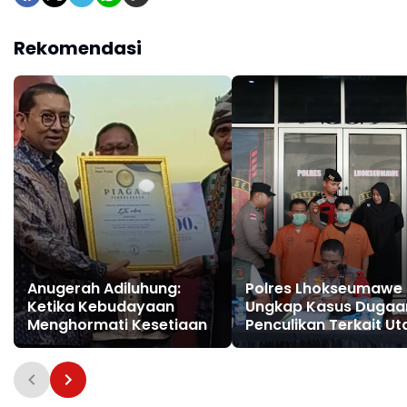
Rekomendasi
Anugerah Adiluhung:
Polres Lhokseumawe
Ketika Kebudayaan
Ungkap Kasus Dugaa
Menghormati Kesetiaan
Penculikan Terkait U
Piutang, Dua Terduga
Pelaku Diamankan