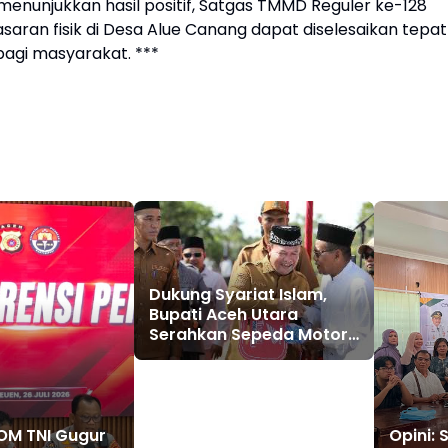
nunjukkan hasil positif, Satgas TMMD Reguler ke-128
saran fisik di Desa Alue Canang dapat diselesaikan tepat
agi masyarakat. ***
Dukung Syariat Islam,
Bupati Aceh Utara
Serahkan Sepeda Motor
untuk Imum Gampong
OM TNI Gugur
Opini: