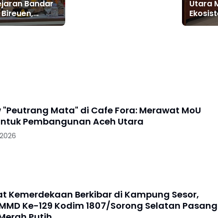
ejaran Bandar
Utara
 Bireuen,
Ekosis
ceh Berduka
Sekad
Menye
Pelati
 "Peutrang Mata" di Cafe Fora: Merawat MoU
 untuk Pembangunan Aceh Utara
 2026
 Kemerdekaan Berkibar di Kampung Sesor,
MMD Ke-129 Kodim 1807/Sorong Selatan Pasang
Merah Putih