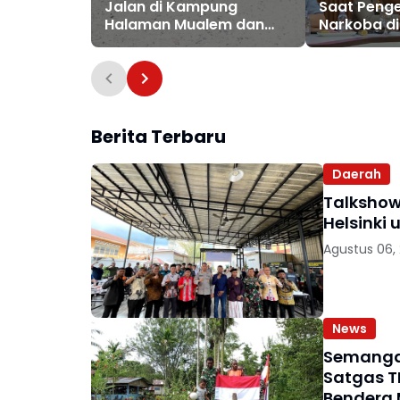
Jalan di Kampung
Saat Peng
Halaman Mualem dan
Narkoba di
Tgk. Mukhtaruddin
Kapolda A
Seunuddon Didesak
Segera Diperbaiki
Berita Terbaru
Daerah
Talkshow
Helsinki
Agustus 06,
News
Semangat
Satgas T
Bendera 