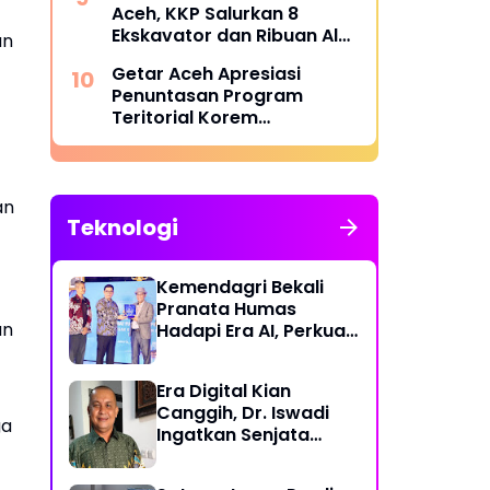
Aceh, KKP Salurkan 8
Ekskavator dan Ribuan Alat
an
Perikanan
Getar Aceh Apresiasi
Penuntasan Program
Teritorial Korem
011/Lilawangsa Pasca
Bencana di Aceh
an
Teknologi
Kemendagri Bekali
Pranata Humas
an
Hadapi Era AI, Perkuat
Strategi Komunikasi
Pemerintahan Lawan
Era Digital Kian
Disinformasi
Canggih, Dr. Iswadi
ga
Ingatkan Senjata
Utama Manusia Bukan
AI!