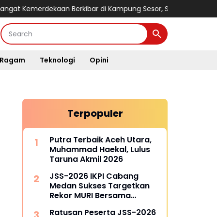
rdekaan Berkibar di Kampung Sesor, Satgas TMMD Ke-129 Kodi
Ragam
Teknologi
Opini
Terpopuler
Putra Terbaik Aceh Utara,
Muhammad Haekal, Lulus
Taruna Akmil 2026
JSS-2026 IKPI Cabang
Medan Sukses Targetkan
Rekor MURI Bersama
Puluhan Cabang Lain di
Ratusan Peserta JSS-2026
Indonesia