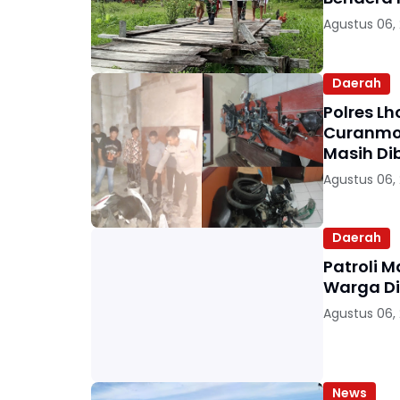
Agustus 06,
Daerah
Polres L
Curanmor
Masih Di
Agustus 06,
Daerah
Patroli 
Warga D
Agustus 06,
News