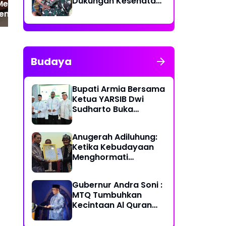
Dukungan Kesehatan
 Membangun
Keliling bagi
tem, Bukan
Masyarakat
ar
lenggarakan
han
Budaya
Bupati Armia Bersama
Ketua YARSIB Dwi
Sudharto Buka
Pelatihan Pengelolaan
Masjid
Anugerah Adiluhung:
Ketika Kebudayaan
Menghormati
Kesetiaan
Gubernur Andra Soni :
MTQ Tumbuhkan
Kecintaan Al Quran
dan Perkuat
Persatuan