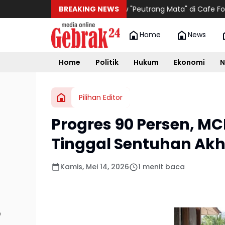
Talkshow "Peutrang Mata" di Cafe Fora: Meraw
BREAKING NEWS
Home
News
Home
Politik
Hukum
Ekonomi
N
Pilihan Editor
Progres 90 Persen, M
Tinggal Sentuhan Akh
Kamis, Mei 14, 2026
1 menit baca