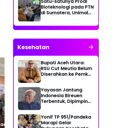
Satu-satunya Prodi
Bioteknologi pada PTN
di Sumatera, Unimal
Gelar Lokakarya
Penyusunan Kurikulum
Kesehatan
Bupati Aceh Utara:
RSU Cut Meutia Belum
Diserahkan ke Pemko
Lhokseumawe
Patroli Dialogis Polsek
Se
Yayasan Jantung
Muara Batu Perkuat
TM
Indonesia Bireuen
Kehadiran Polisi, Cegah
Ko
Terbentuk, Dipimpin
Gangguan Kamtibmas
Sel
dr. T. Yusrizal,
pada Malam Hari
Pe
Sp.JP(K)
Yonif TP 951/Pandeka
Marapi Gelar
 Saatnya Sumatera