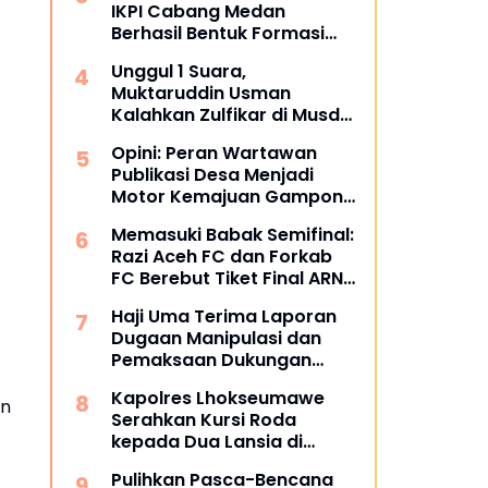
IKPI Cabang Medan
Berhasil Bentuk Formasi
Bertuliskan IKPI
Unggul 1 Suara,
Muktaruddin Usman
Kalahkan Zulfikar di Musda
SPS Aceh
Opini: Peran Wartawan
Publikasi Desa Menjadi
Motor Kemajuan Gampong
di Aceh Utara
Memasuki Babak Semifinal:
Razi Aceh FC dan Forkab
FC Berebut Tiket Final ARN
Cup I 2026
Haji Uma Terima Laporan
Dugaan Manipulasi dan
Pemaksaan Dukungan
Masyarakat Terkait Izin
Kapolres Lhokseumawe
Tambang di Beutong Ateuh
an
Serahkan Kursi Roda
Banggalang
kepada Dua Lansia di
Pondok Pesantren Baitul
Pulihkan Pasca-Bencana
Izzah