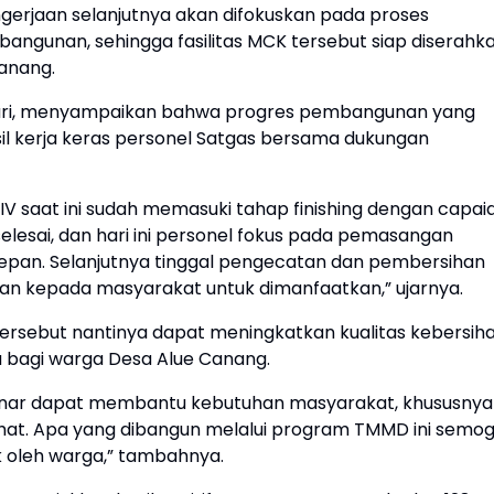
ngerjaan selanjutnya akan difokuskan pada proses
angunan, sehingga fasilitas MCK tersebut siap diserahk
anang.
afari, menyampaikan bahwa progres pembangunan yang
il kerja keras personel Satgas bersama dukungan
V saat ini sudah memasuki tahap finishing dengan capai
elesai, dan hari ini personel fokus pada pemasangan
depan. Selanjutnya tinggal pengecatan dan pembersihan
kan kepada masyarakat untuk dimanfaatkan,” ujarnya.
tersebut nantinya dapat meningkatkan kualitas kebersih
 bagi warga Desa Alue Canang.
enar dapat membantu kebutuhan masyarakat, khususnya
hat. Apa yang dibangun melalui program TMMD ini semo
k oleh warga,” tambahnya.