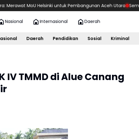
at MoU Helsinki untuk Pembangunan Aceh Utara
Semangat Keme
Nasional
Internasional
Daerah
asional
Daerah
Pendidikan
Sosial
Kriminal
CK IV TMMD di Alue Canang
ir