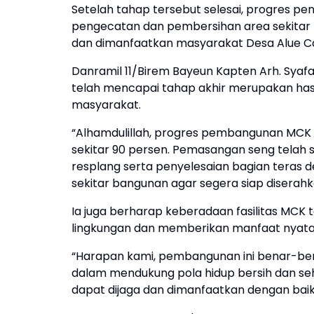
Setelah tahap tersebut selesai, progres pe
pengecatan dan pembersihan area sekitar b
dan dimanfaatkan masyarakat Desa Alue C
Danramil 11/Birem Bayeun Kapten Arh. Sy
telah mencapai tahap akhir merupakan has
masyarakat.
“Alhamdulillah, progres pembangunan MCK I
sekitar 90 persen. Pemasangan seng telah s
resplang serta penyelesaian bagian teras 
sekitar bangunan agar segera siap diserah
Ia juga berharap keberadaan fasilitas MCK 
lingkungan dan memberikan manfaat nyata
“Harapan kami, pembangunan ini benar-b
dalam mendukung pola hidup bersih dan se
dapat dijaga dan dimanfaatkan dengan bai