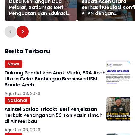
Duka Kehilangan Dua
Bupati Aceh Utara
Pelajar, Satlantas Beri
Berhasil Mediasi Konfl
Penguatan dan Edukasi
PTPN dengan
Keselamatan di MAN 2
Masyarakat Cot Girek
Aceh Utara
Warga Sampaikan
Apresiasi
Berita Terbaru
News
Dukung Pendidikan Anak Muda, BRA Aceh
Utara Gelar Bimbingan Beasiswa USM
Banda Aceh
Agustus 08, 2026
Nasional
Asintel Satlap Tricakti Beri Penjelasan
Terkait Penanganan 53 Ton Pasir Timah
di Air Merbau
Agustus 08, 2026