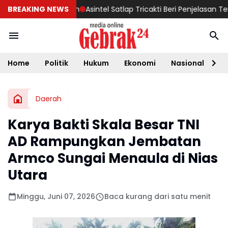
a USM Banda Aceh
BREAKING NEWS
Asintel Satlap Tricakti Beri Penjelasan Terka
Home
Politik
Hukum
Ekonomi
Nasional
D
Daerah
Karya Bakti Skala Besar TNI
AD Rampungkan Jembatan
Armco Sungai Menaula di Nias
Utara
Minggu, Juni 07, 2026
Baca kurang dari satu menit