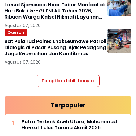
Lanud Sjamsudin Noor Tebar Manfaat di
Hari Bakti ke-79 TNI AU Tahun 2026,
Ribuan Warga Kalsel Nikmati Layanan
Kesehatan Gratis dan Bazar UMKM
Agustus 07, 2026
Murah
Daerah
Sat Polairud Polres Lhokseumawe Patroli
Dialogis di Pasar Pusong, Ajak Pedagang
Jaga Kebersihan dan Kamtibmas
Agustus 07, 2026
Tampilkan lebih banyak
Terpopuler
Putra Terbaik Aceh Utara, Muhammad
Haekal, Lulus Taruna Akmil 2026