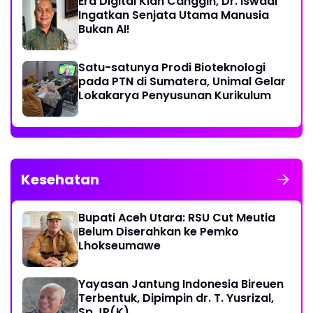
Era Digital Kian Canggih, Dr. Iswadi
Ingatkan Senjata Utama Manusia
Bukan AI!
Satu-satunya Prodi Bioteknologi
pada PTN di Sumatera, Unimal Gelar
Lokakarya Penyusunan Kurikulum
Kesehatan
Bupati Aceh Utara: RSU Cut Meutia
Belum Diserahkan ke Pemko
Lhokseumawe
Yayasan Jantung Indonesia Bireuen
Terbentuk, Dipimpin dr. T. Yusrizal,
Sp.JP(K)