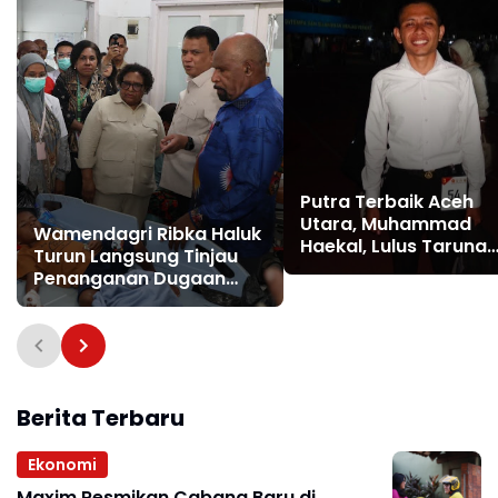
Putra Terbaik Aceh
Utara, Muhammad
Wamendagri Ribka Haluk
Haekal, Lulus Taruna
Turun Langsung Tinjau
Akmil 2026
Penanganan Dugaan
Keracunan MBG di
Kabupaten Jayapura
Berita Terbaru
Ekonomi
Maxim Resmikan Cabang Baru di