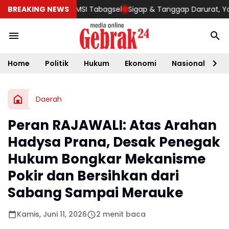
o di Rakercab JMSI Tabagsel
BREAKING NEWS
Sigap & Tanggap Darurat, Yonif 
Home
Politik
Hukum
Ekonomi
Nasional
D
Daerah
Peran RAJAWALI: Atas Arahan
Hadysa Prana, Desak Penegak
Hukum Bongkar Mekanisme
Pokir dan Bersihkan dari
Sabang Sampai Merauke
Kamis, Juni 11, 2026
2 menit baca