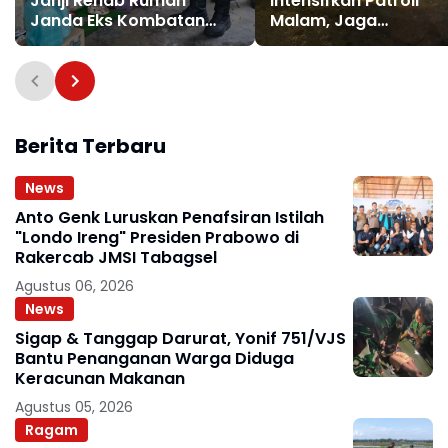
Janji Rehab Rumah
Intensifkan Patroli
Janda Eks Kombatan
Malam, Jaga
GAM hingga Bantu Modal
Kondusivitas Kamti
UMKM
di Permukiman Warg
Berita Terbaru
News
Anto Genk Luruskan Penafsiran Istilah
"Londo Ireng" Presiden Prabowo di
Rakercab JMSI Tabagsel
Agustus 06, 2026
News
Sigap & Tanggap Darurat, Yonif 751/VJS
Bantu Penanganan Warga Diduga
Keracunan Makanan
Agustus 05, 2026
Ragam